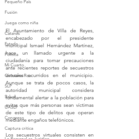
Pequeño País
Fusión
Juega como niña
El Ayuntamiento de Villa de Reyes, 
Catarsis
encabezado por el presidente 
Estado
municipal Ismael Hernández Martínez, 
hace un llamado urgente a la 
Política
ciudadanía para tomar precauciones 
Mi Cuarto
ante recientes reportes de secuestros 
virtuales ocurridos en el municipio. 
Quintana Roo
Aunque se trata de pocos casos, la 
SLP
autoridad municipal considera 
Salud
fundamental alertar a la población para 
evitar que más personas sean víctimas 
UASLP
de este tipo de delitos que operan 
Congreso
mediante engaños telefónicos.
Captura critica
Los secuestros virtuales consisten en 
Lo Personal es Jurídico