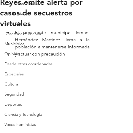
Reyes emite alerta por
Con lentes violeta
casos de secuestros
Academia
virtuales
COVID19
El presidente municipal Ismael 
Derechos Humanos
Hernández Martínez llama a la 
Municipios
población a mantenerse informada 
Opinión
y actuar con precaución
Desde otras coordenadas
Especiales
Cultura
Seguridad
Deportes
Ciencia y Tecnología
Voces Feministas