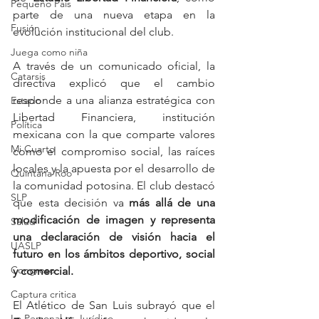
Pequeño País
parte de una nueva etapa en la 
Fusión
evolución institucional del club.
Juega como niña
A través de un comunicado oficial, la 
Catarsis
directiva explicó que el cambio 
responde a una alianza estratégica con 
Estado
Libertad Financiera, institución 
Política
mexicana con la que comparte valores 
Mi Cuarto
como el compromiso social, las raíces 
locales y la apuesta por el desarrollo de 
Quintana Roo
la comunidad potosina. El club destacó 
SLP
que esta decisión va 
más allá de una 
modificación de imagen y representa 
Salud
una declaración de visión hacia el 
UASLP
futuro en los ámbitos deportivo, social 
Congreso
y comercial.
Captura critica
El Atlético de San Luis subrayó que el 
Lo Personal es Jurídico