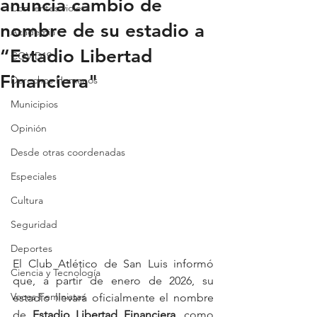
anuncia cambio de
Con lentes violeta
nombre de su estadio a
Academia
“Estadio Libertad
COVID19
Financiera"
Derechos Humanos
Municipios
Opinión
Desde otras coordenadas
Especiales
Cultura
Seguridad
Deportes
El Club Atlético de San Luis informó 
Ciencia y Tecnología
que, a partir de enero de 2026, su 
Voces Feministas
estadio llevará oficialmente el nombre 
de 
Estadio Libertad Financiera
, como 