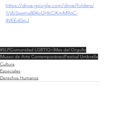
https://drive.google.com/drive/folders/
1jVbSswms804oUHkCiKmM9qC-
4VEEdGpJ
#SLP
Comunidad LGBTIQ+
Mes del Orgullo
Museo de Arte Contemporáneo
Festival Umbrella
Cultura
Especiales
Derechos Humanos
Ver todo
Entradas recientes