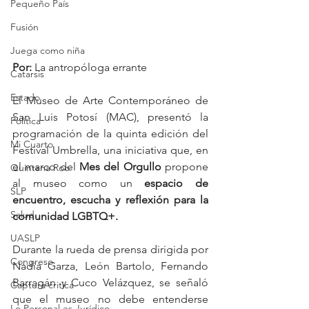
Pequeño País
Fusión
Juega como niña
Por: 
La antropóloga errante 
Catarsis
Estado
El Museo de Arte Contemporáneo de 
San Luis Potosí (MAC), presentó la 
Política
programación de la quinta edición del 
Mi Cuarto
Festival Umbrella, una iniciativa que, en 
el marco del 
Mes del Orgullo 
propone 
Quintana Roo
al museo como un 
espacio de 
SLP
encuentro, escucha y reflexión para la 
Salud
comunidad LGBTQ+.
UASLP
Durante la rueda de prensa dirigida por 
Congreso
Nadia Garza, León Bartolo, Fernando 
Barragán y Cuco Velázquez, se señaló 
Captura critica
que el museo no debe entenderse 
Lo Personal es Jurídico