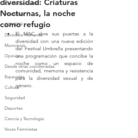
diversidad: Criaturas
Con lentes violeta
Nocturnas, la noche
Academia
como refugio
COVID19
El MAC abre sus puertas a la 
Derechos Humanos
diversidad con una nueva edición 
Municipios
del Festival Umbrella presentando 
Opinión
una programación que concibe la 
noche como un espacio de 
Desde otras coordenadas
comunidad, memoria y resistencia 
Especiales
para la diversidad sexual y de 
género.
Cultura
Seguridad
Deportes
Ciencia y Tecnología
Voces Feministas