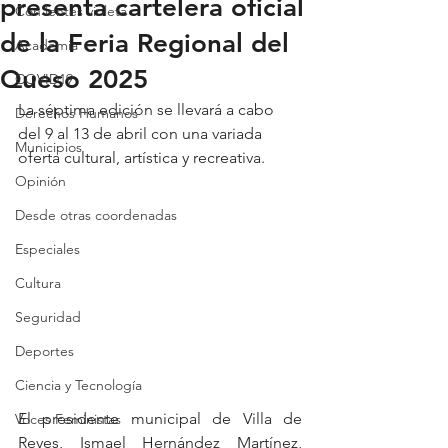
presenta cartelera oficial
Con lentes violeta
de la Feria Regional del
Academia
Queso 2025
COVID19
La séptima edición se llevará a cabo 
Derechos Humanos
del 9 al 13 de abril con una variada 
Municipios
oferta cultural, artística y recreativa.
Opinión
Desde otras coordenadas
Especiales
Cultura
Seguridad
Deportes
Ciencia y Tecnología
El presidente municipal de Villa de 
Voces Feministas
Reyes, Ismael Hernández Martínez, 