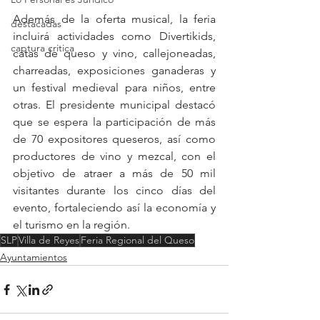
Además de la oferta musical, la feria 
destacadas
incluirá actividades como Divertikids, 
captura critica
catas de queso y vino, callejoneadas, 
charreadas, exposiciones ganaderas y 
un festival medieval para niños, entre 
otras. El presidente municipal destacó 
que se espera la participación de más 
de 70 expositores queseros, así como 
productores de vino y mezcal, con el 
objetivo de atraer a más de 50 mil 
visitantes durante los cinco días del 
evento, fortaleciendo así la economía y 
el turismo en la región.
SLP
Villa de Reyes
Feria Regional del Queso
Ayuntamientos