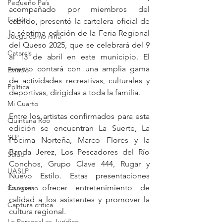
Pequeño País
acompañado por miembros del 
Fusión
cabildo, presentó la cartelera oficial de 
la séptima edición de la Feria Regional 
Juega como niña
del Queso 2025, que se celebrará del 9 
Catarsis
al 13 de abril en este municipio. El 
evento contará con una amplia gama 
Estado
de actividades recreativas, culturales y 
Política
deportivas, dirigidas a toda la familia.
Mi Cuarto
Entre los artistas confirmados para esta 
Quintana Roo
edición se encuentran La Suerte, La 
SLP
Pócima Norteña, Marco Flores y la 
Banda Jerez, Los Pescadores del Río 
Salud
Conchos, Grupo Clave 444, Rugar y 
UASLP
Nuevo Estilo. Estas presentaciones 
buscan ofrecer entretenimiento de 
Congreso
calidad a los asistentes y promover la 
Captura critica
cultura regional.
Lo Personal es Jurídico