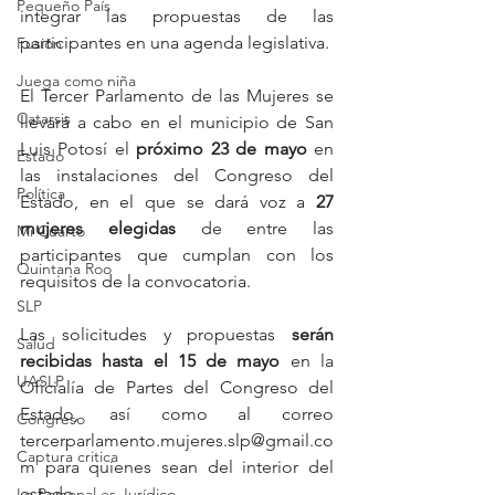
Pequeño País
integrar las propuestas de las 
participantes en una agenda legislativa.
Fusión
Juega como niña
El Tercer Parlamento de las Mujeres se 
Catarsis
llevará a cabo en el municipio de San 
Luis Potosí el 
próximo 23 de mayo
 en 
Estado
las instalaciones del Congreso del 
Política
Estado, en el que se dará voz a 
27 
mujeres elegidas
 de entre las 
Mi Cuarto
participantes que cumplan con los 
Quintana Roo
requisitos de la convocatoria.
SLP
Las solicitudes y propuestas
 serán 
Salud
recibidas hasta el 15 de mayo
 en la 
UASLP
Oficialía de Partes del Congreso del 
Estado, así como al correo 
Congreso
tercerparlamento.mujeres.slp@gmail.co
Captura critica
m para quienes sean del interior del 
estado.
Lo Personal es Jurídico