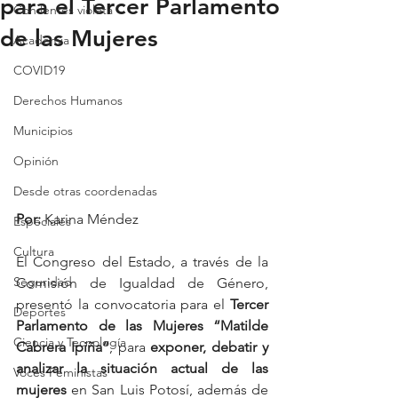
para el Tercer Parlamento
Con lentes violeta
de las Mujeres
Academia
COVID19
Derechos Humanos
Municipios
Opinión
Desde otras coordenadas
Por:
 Karina Méndez
Especiales
Cultura
El Congreso del Estado, a través de la 
Seguridad
Comisión de Igualdad de Género, 
presentó la convocatoria para el 
Tercer 
Deportes
Parlamento de las Mujeres “Matilde 
Ciencia y Tecnología
Cabrera Ipiña”
, para 
exponer, debatir y 
analizar la situación actual de las 
Voces Feministas
mujeres
 en San Luis Potosí, además de 