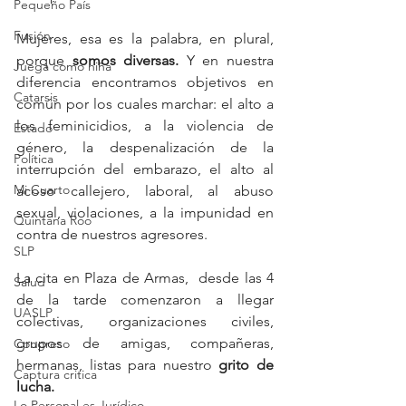
Pequeño País
Fusión
Mujeres, esa es la palabra, en plural, 
porque 
somos diversas.
 Y en nuestra 
Juega como niña
diferencia encontramos objetivos en 
Catarsis
común por los cuales marchar: el alto a 
los feminicidios, a la violencia de 
Estado
género, la despenalización de la 
Política
interrupción del embarazo, el alto al 
Mi Cuarto
acoso callejero, laboral, al abuso 
sexual, violaciones, a la impunidad en 
Quintana Roo
contra de nuestros agresores. 
SLP
La cita en Plaza de Armas,  desde las 4 
Salud
de la tarde comenzaron a llegar 
UASLP
colectivas, organizaciones civiles, 
grupos de amigas, compañeras, 
Congreso
hermanas, listas para nuestro 
grito de 
Captura critica
lucha. 
Lo Personal es Jurídico