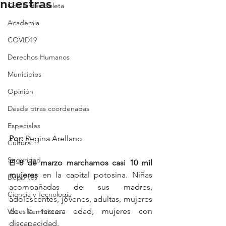
nuestras
Con lentes violeta
Academia
COVID19
Derechos Humanos
Municipios
Opinión
Desde otras coordenadas
Especiales
Por: 
Regina Arellano  
Cultura
Seguridad
El 8 de marzo marchamos casi 10 mil 
mujeres
 en la capital potosina. Niñas 
Deportes
acompañadas de sus madres, 
Ciencia y Tecnología
adolescentes, jóvenes, adultas, mujeres 
de la tercera edad, mujeres con 
Voces Feministas
discapacidad. 