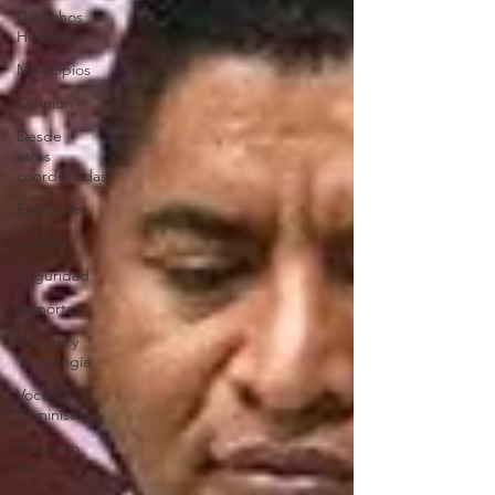
Derechos
Humanos
Municipios
Opinión
Desde
otras
coordenadas
Especiales
Cultura
Seguridad
Deportes
Ciencia y
Tecnología
Voces
Feministas
Pequeño
País