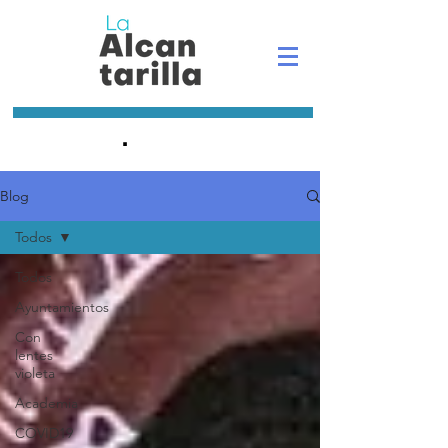
.
Blog
Todos
Todos
Ayuntamientos
Con
lentes
violeta
Academia
COVID19