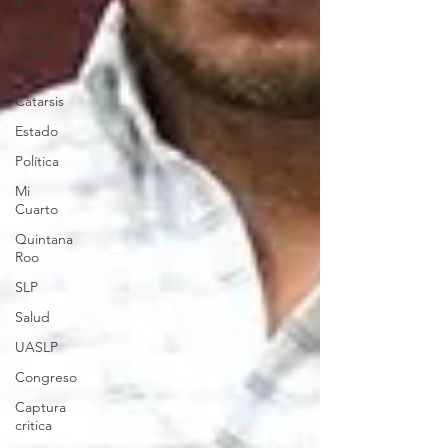
Fusión
Juega
como
niña
Catarsis
Estado
Política
Mi
Cuarto
Quintana
Roo
SLP
Salud
UASLP
Congreso
Captura
critica