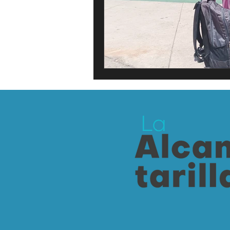
Lo Personal es Jurídico
dest