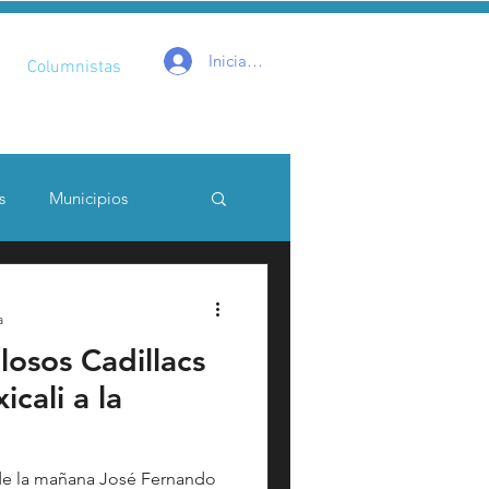
Iniciar sesión
Columnistas
s
Municipios
a
losos Cadillacs
Catarsis
Estado
cali a la
aptura critica
 de la mañana José Fernando