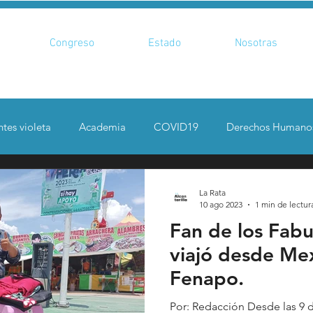
Congreso
Estado
Nosotras
tes violeta
Academia
COVID19
Derechos Humano
enadas
Especiales
Cultura
Seguridad
Deportes
La Rata
10 ago 2023
1 min de lectur
Fan de los Fabu
Feministas
Pequeño País
Fusión
Juega como niña
viajó desde Mexi
Fenapo.
ntana Roo
SLP
Salud
UASLP
Congreso
C
Por: Redacción Desde las 9