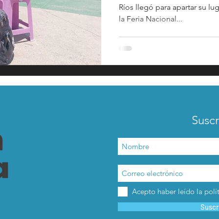
Ríos llegó para apartar su lu
la Feria Nacional...
acadas
captura critica
Suscr
Acepto haber leído la polí
Suscr