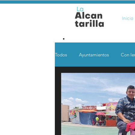
Inicio
.
Todos
Ayuntamientos
Con len
Opinión
Desde otras coord
Ciencia y Tecnología
Voces 
Política
Mi Cuarto
Qui