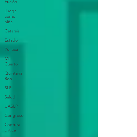
Fusión
Juega
como
niña
Catarsis
Estado
Política
Mi
Cuarto
Quintana
Roo
SLP
Salud
UASLP
Congreso
Captura
critica