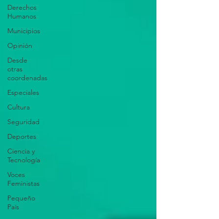
Derechos
Humanos
Municipios
Opinión
Desde
otras
coordenadas
Especiales
Cultura
Seguridad
Deportes
Ciencia y
Tecnología
Voces
Feministas
Pequeño
País