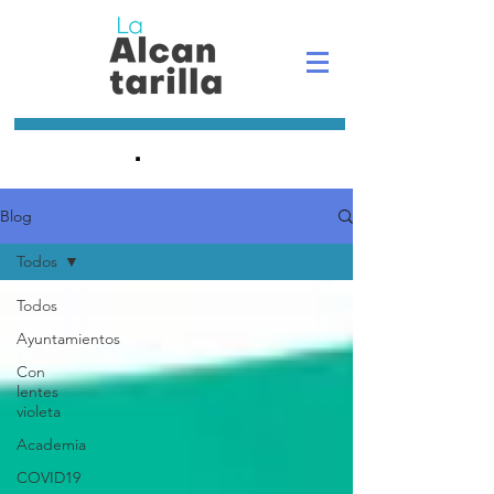
.
Blog
Todos
Todos
Ayuntamientos
Con
lentes
violeta
Academia
COVID19