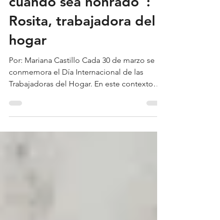
es malo, siempre y
cuando sea honrado":
Rosita, trabajadora del
hogar
Por: Mariana Castillo Cada 30 de marzo se
conmemora el Día Internacional de las
Trabajadoras del Hogar. En este contexto
donde el trabajo doméstico representa el
4.5 por ciento de la población ocupada en
México hay historias que nos ayuda a
visibilizar los avances y retos que día con día
enfrenta este sector. Tal es el caso de la
historia de Rosita Nely Hernández Pineda
quién con su voz nos permite entender un
poco cómo es desempeñar esta labor. R
osita tiene 36 años, es o