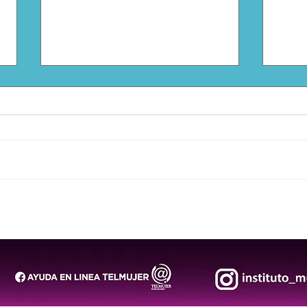
Invita Gobierno de la
DIF 
Capital al 3er Seminario de
Reye
Empresas Sostenibles 2026
202