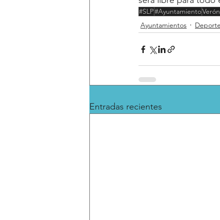
será libre para todo 
#SLP
#Ayuntamiento
Verón
Ayuntamientos
Deport
Entradas recientes