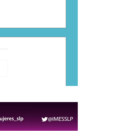
Municipal corona a
s Adultos Mayores
6-2027