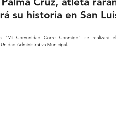
 Palma Cruz, atleta rará
á su historia en San Lui
Feministas
Pequeño País
Fusión
Juega como niña
ntana Roo
SLP
Salud
UASLP
Congreso
C
rio “Mi Comunidad Corre Conmigo” se realizará el
 Unidad Administrativa Municipal.
acadas
captura critica