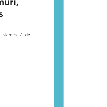
muri,
s
Catarsis
Estado
aptura critica
 viernes 7 de 