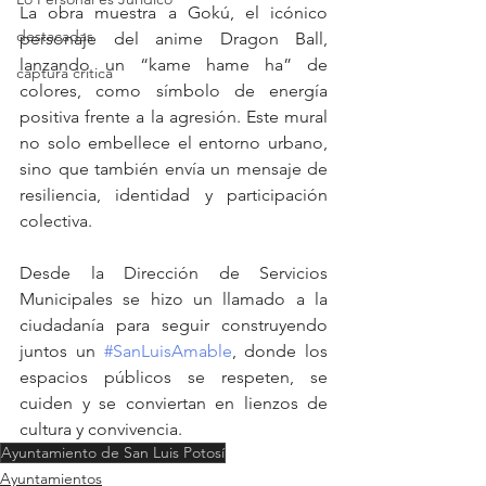
La obra muestra a Gokú, el icónico 
destacadas
personaje del anime Dragon Ball, 
lanzando un “kame hame ha” de 
captura critica
colores, como símbolo de energía 
positiva frente a la agresión. Este mural 
no solo embellece el entorno urbano, 
sino que también envía un mensaje de 
resiliencia, identidad y participación 
colectiva.
Desde la Dirección de Servicios 
Municipales se hizo un llamado a la 
ciudadanía para seguir construyendo 
juntos un 
#SanLuisAmable
, donde los 
espacios públicos se respeten, se 
cuiden y se conviertan en lienzos de 
cultura y convivencia.
Ayuntamiento de San Luis Potosí
Ayuntamientos