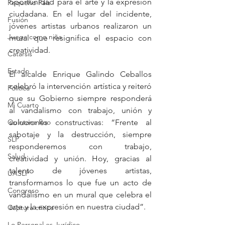
oportunidad para el arte y la expresión 
Pequeño País
ciudadana. En el lugar del incidente, 
Fusión
jóvenes artistas urbanos realizaron un 
Juega como niña
mural que resignifica el espacio con 
creatividad.
Catarsis
Estado
El alcalde Enrique Galindo Ceballos 
celebró la intervención artística y reiteró 
Política
que su Gobierno siempre responderá 
Mi Cuarto
al vandalismo con trabajo, unión y 
soluciones constructivas: “Frente al 
Quintana Roo
sabotaje y la destrucción, siempre 
SLP
responderemos con trabajo, 
Salud
creatividad y unión. Hoy, gracias al 
talento de jóvenes artistas, 
UASLP
transformamos lo que fue un acto de 
Congreso
vandalismo en un mural que celebra el 
arte y la expresión en nuestra ciudad”.
Captura critica
Lo Personal es Jurídico