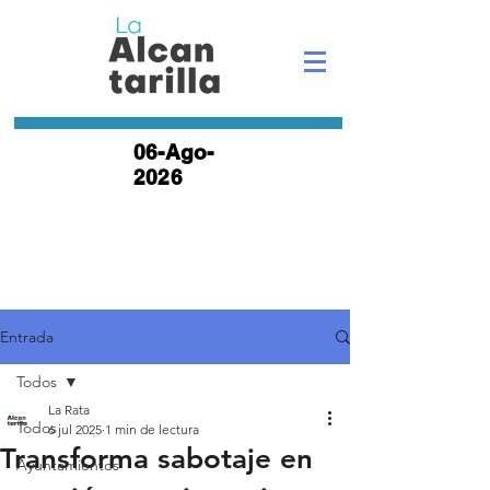
06-Ago-
2026
Entrada
Todos
La Rata
Todos
6 jul 2025
1 min de lectura
Transforma sabotaje en
Ayuntamientos