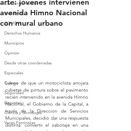
arte: jóvenes intervienen
Con lentes violeta
avenida Himno Nacional
Academia
con mural urbano
COVID19
Derechos Humanos
Municipios
Opinión
Desde otras coordenadas
Especiales
Luego de que un motociclista arrojara 
Cultura
cubetas de pintura sobre el pavimento 
Seguridad
recién intervenido en la avenida Himno 
Deportes
Nacional, el Gobierno de la Capital, a 
través de la Dirección de Servicios 
Ciencia y Tecnología
Municipales, decidió dar una respuesta 
Voces Feministas
distinta: convertir el sabotaje en una 