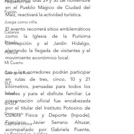
realizará los días 29 y 30 de noviembre 
Pequeño País
en el Pueblo Mágico de Ciudad del 
Fusión
Maíz, reactivará la actividad turística. 
Juega como niña
El evento recorrerá sitios emblemáticos 
Catarsis
como la Iglesia de la Purísima 
Estado
Concepción y el Jardín Hidalgo, 
alentando la llegada de visitantes y el 
Política
movimiento económico local.
Mi Cuarto
Las y los corredores podrán participar 
Quintana Roo
en rutas de tres, cinco, 10 y 21 
SLP
kilómetros, pensadas para todos los 
Salud
niveles y para el disfrute familiar. La 
presentación oficial fue encabezada 
UASLP
por el titular del Instituto Potosino de 
Congreso
Cultura Física y Deporte (Inpode), 
Francisco Javier Serrano Altuzar, 
Captura critica
acompañado por Gabriela Puente, 
Lo Personal es Jurídico