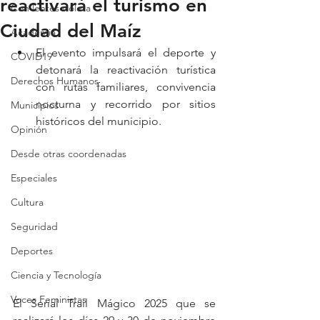
reactivará el turismo en
Con lentes violeta
Ciudad del Maíz
Academia
El evento impulsará el deporte y 
COVID19
detonará la reactivación turística 
Derechos Humanos
con rutas familiares, convivencia 
nocturna y recorrido por sitios 
Municipios
históricos del municipio.
Opinión
Desde otras coordenadas
Especiales
Cultura
Seguridad
Deportes
Ciencia y Tecnología
Voces Feministas
El Serial Trail Mágico 2025 que se 