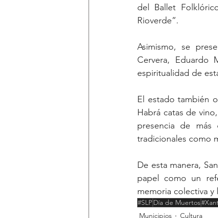
del Ballet Folklóri
Rioverde”. 
Asimismo, se prese
Cervera, Eduardo M
espiritualidad de est
El estado también of
Habrá catas de vino,
presencia de más d
tradicionales como mi
De esta manera, San L
papel como un refer
memoria colectiva y 
#SLP
Día de Muertos
#Xan
Municipios
Cultura