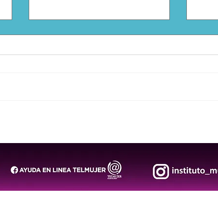
San Luis Potosí llevará la
Arra
riqueza de sus pueblos
segu
originarios al Festival
202
“Tlajtoli”