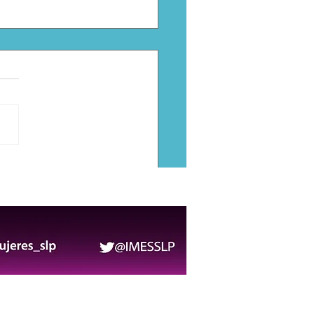
nca operativo de
ridad para la FENAPO
6