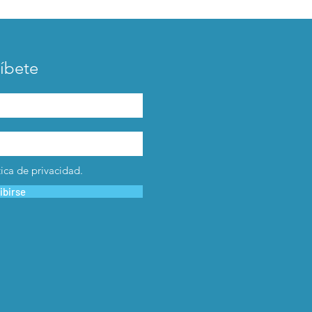
íbete
tica de privacidad.
ibirse