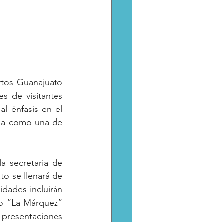
rtos Guanajuato 
 de visitantes 
l énfasis en el 
da como una de 
a secretaria de 
o se llenará de 
idades incluirán 
o “La Márquez” 
presentaciones 