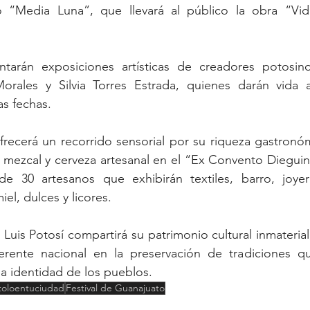
co “Media Luna”, que llevará al público la obra “Vi
ntarán exposiciones artísticas de creadores potosi
orales y Silvia Torres Estrada, quienes darán vida 
as fechas.
recerá un recorrido sensorial por su riqueza gastronómi
 mezcal y cerveza artesanal en el “Ex Convento Dieguino
e 30 artesanos que exhibirán textiles, barro, joyer
el, dulces y licores. 
uis Potosí compartirá su patrimonio cultural inmaterial,
ente nacional en la preservación de tradiciones que
la identidad de los pueblos.
toloentuciudad
Festival de Guanajuato