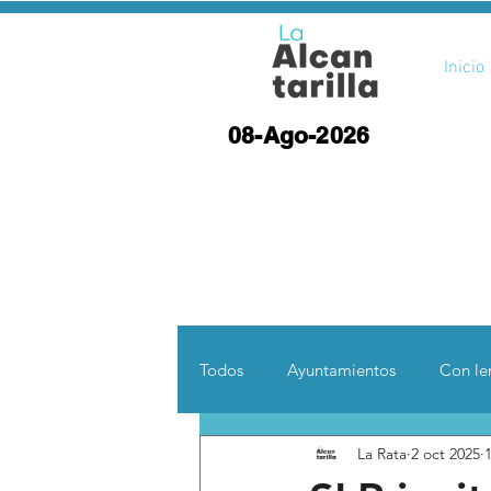
Inicio
08-Ago-2026
Todos
Ayuntamientos
Con len
La Rata
2 oct 2025
Opinión
Desde otras coord