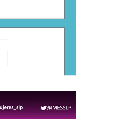
citan a servidores
icos para fortalecer la
ción a personas con
apacidad