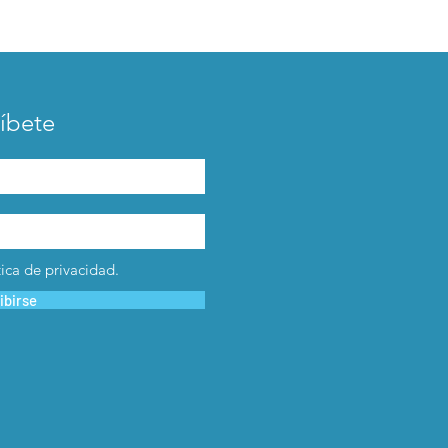
íbete
tica de privacidad.
ibirse