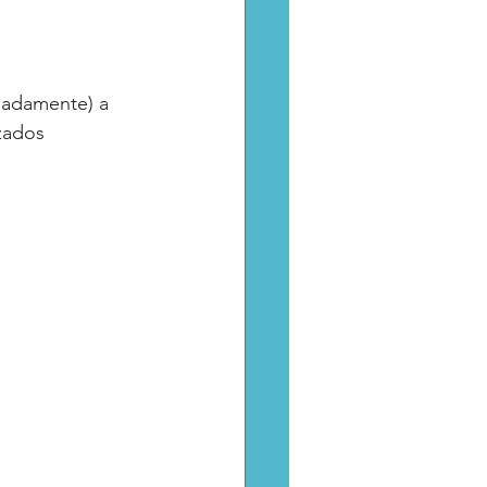
Catarsis
Estado
madamente) a 
zados
aptura critica