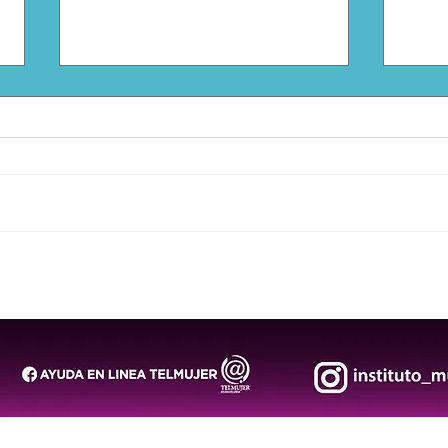
CEA mantiene monitoreo de
Capa
presas y llama a extremar
públ
precauciones durante las
aten
lluvias
disc