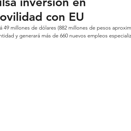
lsa inversión en
ovilidad con EU
Feministas
Pequeño País
Fusión
Juega como niña
á 49 millones de dólares (882 millones de pesos aproxi
entidad y generará más de 660 nuevos empleos especiali
ntana Roo
SLP
Salud
UASLP
Congreso
C
acadas
captura critica