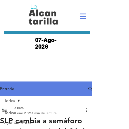
07-Ago-
2026
Entrada
Todos
La Rata
Todos
21 ene 2022
1 min de lectura
SLP cambia a semáforo
Ayuntamientos