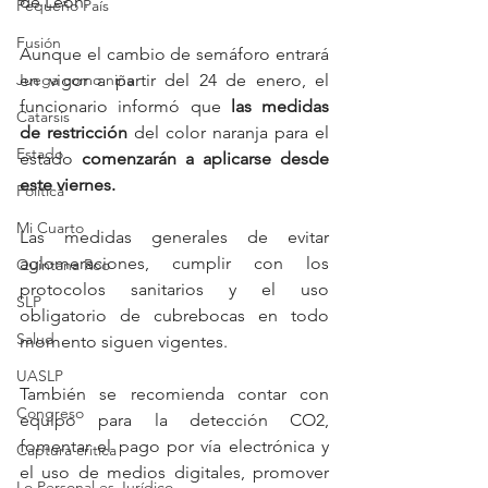
de León.
Pequeño País
Fusión
Aunque el cambio de semáforo entrará 
en vigor a partir del 24 de enero, el 
Juega como niña
funcionario informó que 
las medidas 
Catarsis
de restricción 
del color naranja para el 
Estado
estado 
comenzarán a aplicarse desde 
este viernes.
Política
Mi Cuarto
Las medidas generales de evitar 
aglomeraciones, cumplir con los 
Quintana Roo
protocolos sanitarios y el uso 
SLP
obligatorio de cubrebocas en todo 
Salud
momento siguen vigentes. 
UASLP
También se recomienda contar con 
Congreso
equipo para la detección CO2, 
fomentar el pago por vía electrónica y 
Captura critica
el uso de medios digitales, promover 
Lo Personal es Jurídico