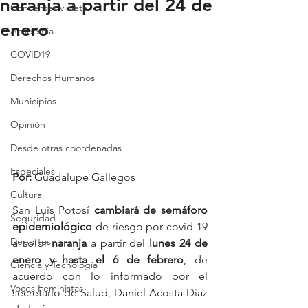
naranja a partir del 24 de
Con lentes violeta
enero
Academia
COVID19
Derechos Humanos
Municipios
Opinión
Desde otras coordenadas
Especiales
Por: 
Guadalupe Gallegos
Cultura
San Luis Potosí 
cambiará de semáforo 
Seguridad
epidemiológico
 de riesgo por covid-19 
Deportes
a color 
naranja
 a partir del
 lunes 24 de 
enero y hasta el 6 de febrero
, de 
Ciencia y Tecnología
acuerdo con lo informado por el 
Voces Feministas
secretario de Salud, Daniel Acosta Díaz 