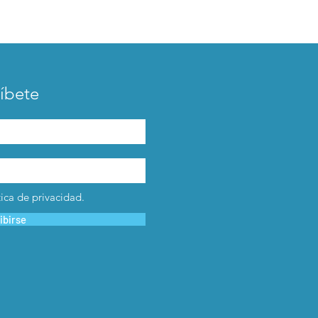
íbete
tica de privacidad.
ibirse