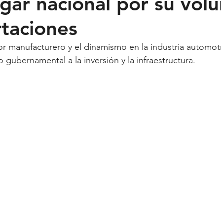
ugar nacional por su vo
taciones
Feministas
Pequeño País
Fusión
Juega como niña
 gubernamental a la inversión y la infraestructura.
ntana Roo
SLP
Salud
UASLP
Congreso
C
acadas
captura critica