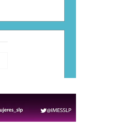
PO 2026 contará con
ro rutas gratuitas y
icio de RedMetro