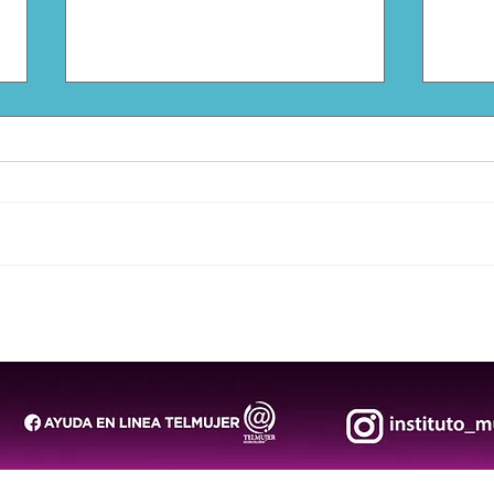
Inauguran la FENAPO 2026,
FENA
la feria más grande de
cuat
México
serv