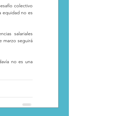
safío colectivo 
a equidad no es 
ias salariales 
de marzo seguirá 
avía no es una 