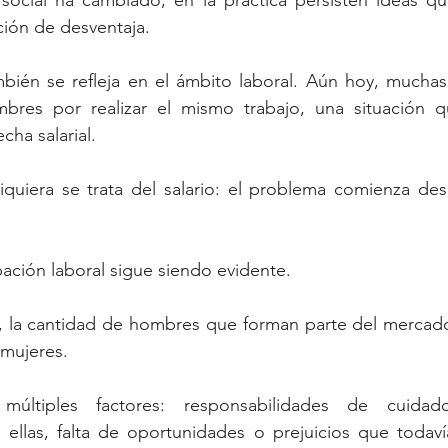
social ha cambiado, en la práctica persisten ideas que
ción de desventaja.
bién se refleja en el ámbito laboral. Aún hoy, muchas
res por realizar el mismo trabajo, una situación qu
cha salarial. 
iquiera se trata del salario: el problema comienza des
pación laboral sigue siendo evidente.
 la cantidad de hombres que forman parte del mercado 
mujeres. 
últiples factores: responsabilidades de cuidad
ellas, falta de oportunidades o prejuicios que todavía