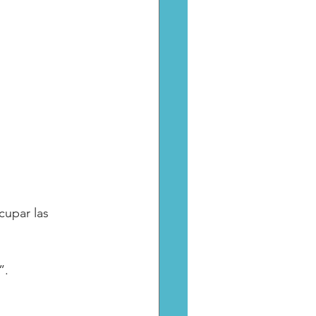
cupar las 
”.