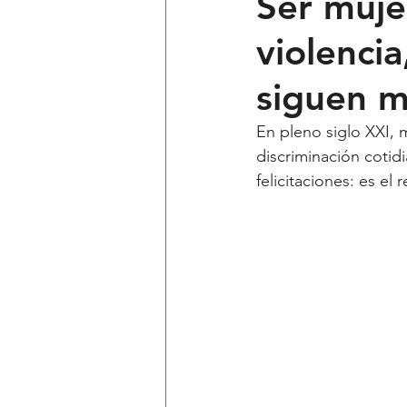
Ser muje
violenci
Ciencia y Tecnología
Voces 
siguen m
Política
Mi Cuarto
Qui
En pleno siglo XXI, 
discriminación cotid
felicitaciones: es el
Lo Personal es Jurídico
dest