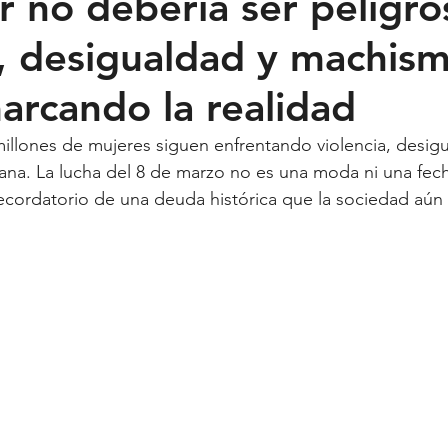
r no debería ser peligro
a, desigualdad y machis
Feministas
Pequeño País
Fusión
Juega como niña
arcando la realidad
ntana Roo
SLP
Salud
UASLP
Congreso
C
millones de mujeres siguen enfrentando violencia, desigu
iana. La lucha del 8 de marzo no es una moda ni una fec
 recordatorio de una deuda histórica que la sociedad aún
acadas
captura critica