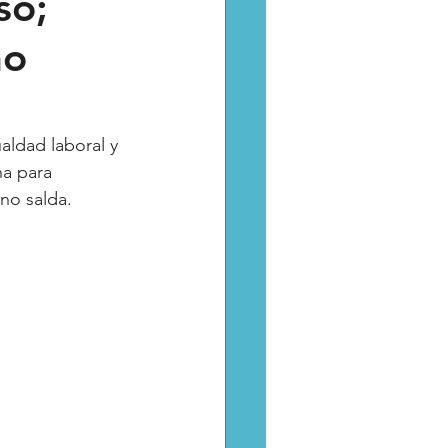
so;
mo
Catarsis
Estado
aptura critica
aldad laboral y 
ha para 
 no salda.