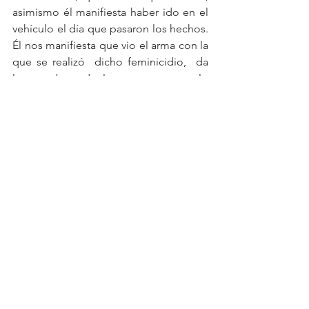
asimismo él manifiesta haber ido en el 
vehículo el día que pasaron los hechos.  
Él nos manifiesta que vio el arma con la 
que se realizó  dicho feminicidio,  da 
los nombres de las personas que lo 
realizaron,  da el nombre de la persona 
que lo realizó". 
Por último la abogada, agregó que 
"nos gustaría que se viera que en San 
Luis hay justicia (...) que sea un ejemplo 
para que ya no se le prive de vida a más 
mujeres".
Feminicidios
Justicia
FeminicidiosSLP
Erika
FiscalúaGeneralSLP
Municipios
Derechos Humanos