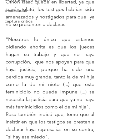
Othón Isaac quede en libertad, ya que 
según relató, los testigos habrían sido 
destacadas
amenazados y hostigados para que  ya 
captura critica
no se presenten a declarar. 
"Nosotros lo único que estamos 
pidiendo ahorita es que los jueces 
hagan su trabajo y que no haya 
corrupción,  que nos apoyen para que 
haya justicia, porque ha sido una 
pérdida muy grande, tanto la de mi hija 
como la de mi nieto (...) que este 
feminicidio no quede impune (...) se 
necesita la justicia para que ya no haya 
más feminicidios como el de mi hija". 
Rosa también indicó que, teme que al 
insistir en que los testigos se presten a 
declarar haya represalias en su contra, 
"si hay ese miedo". 