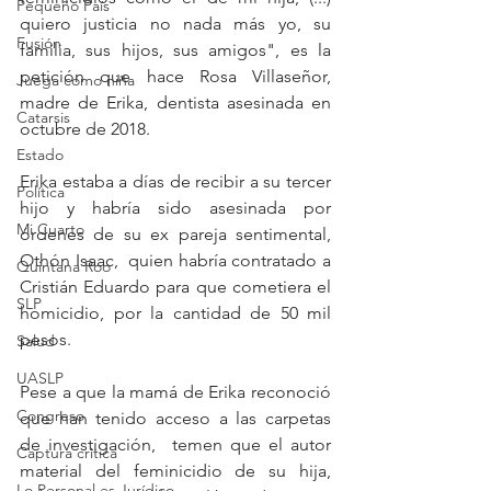
Pequeño País
quiero justicia no nada más yo, su 
Fusión
familia, sus hijos, sus amigos", es la 
petición que hace Rosa Villaseñor, 
Juega como niña
madre de Erika, dentista asesinada en 
Catarsis
octubre de 2018. 
Estado
Erika estaba a días de recibir a su tercer 
Política
hijo y habría sido asesinada por 
Mi Cuarto
órdenes de su ex pareja sentimental, 
Othón Isaac,  quien habría contratado a 
Quintana Roo
Cristián Eduardo para que cometiera el 
SLP
homicidio, por la cantidad de 50 mil 
pesos.  
Salud
UASLP
Pese a que la mamá de Erika reconoció 
Congreso
que han tenido acceso a las carpetas 
de investigación,  temen que el autor 
Captura critica
material del feminicidio de su hija, 
Lo Personal es Jurídico