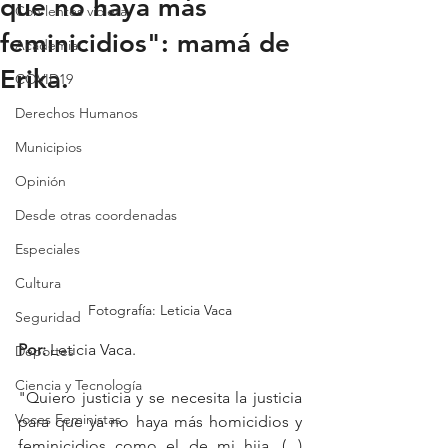
que no haya más
Con lentes violeta
feminicidios": mamá de
Academia
Erika.
COVID19
Derechos Humanos
Municipios
Opinión
Desde otras coordenadas
Especiales
Cultura
Fotografía: Leticia Vaca
Seguridad
Por:
 Leticia Vaca.
Deportes
Ciencia y Tecnología
"Quiero justicia y se necesita la justicia 
Voces Feministas
para que ya no haya más homicidios y 
feminicidios como el de mi hija, (...) 