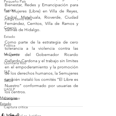
Pequeño País
Bienestar, Redes y Emancipación para 
Fusión
las Mujeres (Libre) en Villa de Reyes, 
Cedral, Matehuala, Rioverde, Ciudad 
Juega como niña
Fernández, Cerritos, Villa de Ramos y 
Catarsis
Salinas de Hidalgo. 
Estado
Como parte de la estrategia de cero 
Política
tolerancia a la violencia contra las 
Mi Cuarto
mujeres del Gobernador Ricardo 
Gallardo Cardona y el trabajo sin límites 
Quintana Roo
en el empoderamiento y la promoción 
SLP
de los derechos humanos, la Semujeres 
también instaló los comités “El Libre es 
Salud
Nuestro” conformado por usuarias de 
UASLP
los centros.
Municipios
Congreso
Estado
Captura critica
Lo Personal es Jurídico