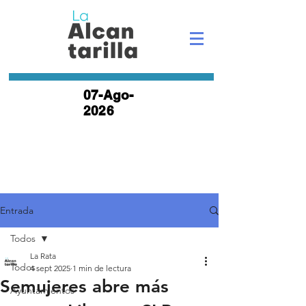
07-Ago-
2026
Entrada
Todos
La Rata
Todos
4 sept 2025
1 min de lectura
Semujeres abre más
Ayuntamientos