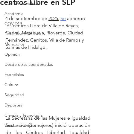
centros Libre en SLP
Con lentes violeta
Academia
4 de septiembre de 
2025.
Se
 abrieron 
COVID19
los centros Libre de Villa de Reyes, 
Cedral, Matehuala, Rioverde, Ciudad 
Derechos Humanos
Fernández, Cerritos, Villa de Ramos y 
Municipios
Salinas de Hidalgo.
Opinión
Desde otras coordenadas
Especiales
Cultura
Seguridad
Deportes
Ciencia y Tecnología
La Secretaría de las Mujeres e Igualdad 
Sustantiva (Semujeres) inició operación 
Voces Feministas
de los Centros Libertad, Igualdad, 