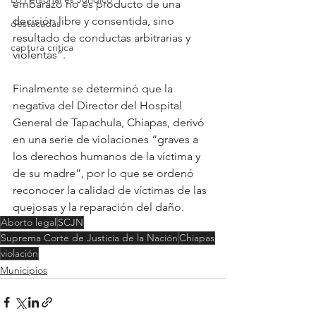
embarazo no es producto de una 
decisión libre y consentida, sino 
destacadas
resultado de conductas arbitrarias y 
captura critica
violentas”.
Finalmente se determinó que la 
negativa del Director del Hospital 
General de Tapachula, Chiapas, derivó 
en una serie de violaciones “graves a 
los derechos humanos de la víctima y 
de su madre”, por lo que se ordenó 
reconocer la calidad de víctimas de las 
quejosas y la reparación del daño.
Aborto legal
SCJN
Suprema Corte de Justicia de la Nación
Chiapas
violación
Municipios