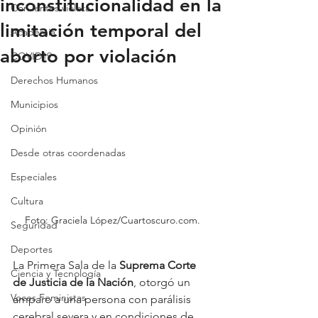
inconstitucionalidad en la
Con lentes violeta
limitación temporal del
Academia
aborto por violación
COVID19
Derechos Humanos
Municipios
Opinión
Desde otras coordenadas
Especiales
Cultura
Foto: Graciela López/Cuartoscuro.com. 
Seguridad
Deportes
La Primera Sala de la 
Suprema Corte 
Ciencia y Tecnología
de Justicia de la Nación
, otorgó un 
Voces Feministas
amparo a una persona con parálisis 
cerebral severa y en condiciones de 