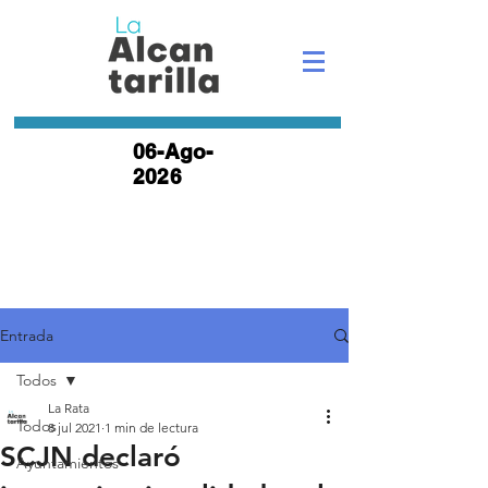
06-Ago-
2026
Entrada
Todos
La Rata
Todos
8 jul 2021
1 min de lectura
SCJN declaró
Ayuntamientos