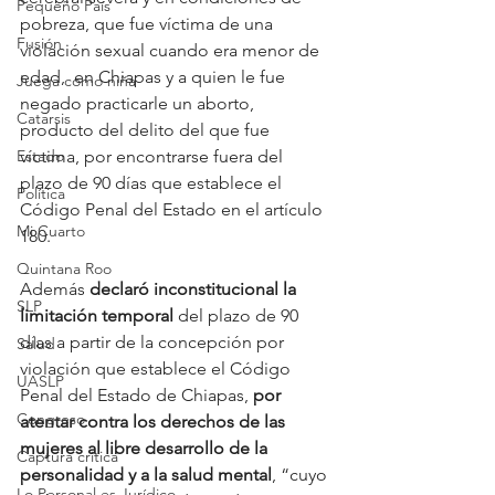
Pequeño País
pobreza, que fue víctima de una 
Fusión
violación sexual cuando era menor de 
edad,  en Chiapas y a quien le fue 
Juega como niña
negado practicarle un aborto, 
Catarsis
producto del delito del que fue 
Estado
víctima, por encontrarse fuera del 
plazo de 90 días que establece el 
Política
Código Penal del Estado en el artículo 
Mi Cuarto
180.
Quintana Roo
Además 
declaró inconstitucional la 
SLP
limitación temporal 
del plazo de 90 
días a partir de la concepción por 
Salud
violación que establece el Código 
UASLP
Penal del Estado de Chiapas, 
por 
Congreso
atentar contra los derechos de las 
mujeres al libre desarrollo de la 
Captura critica
personalidad y a la salud mental
, “cuyo 
Lo Personal es Jurídico