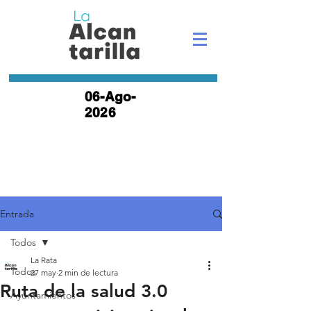
06-Ago-
2026
Entrada
Todos
La Rata
Todos
27 may
2 min de lectura
Ruta de la salud 3.0
Ayuntamientos