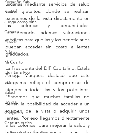
Pequeño País
usuarias mediante servicios de salud 
visual gratuitos, donde se realizan 
Fusión
exámenes de la vista directamente en 
Juega como niña
las colonias y comunidades, 
Catarsis
considerando además valoraciones 
médicas para que las y los beneficiarios 
Estado
puedan acceder sin costo a lentes 
Política
graduados.
Mi Cuarto
La Presidenta del DIF Capitalino, Estela 
Quintana Roo
Arriaga Márquez, destacó que este 
programa refleja el compromiso de 
SLP
atender a todas las y los potosinos: 
Salud
“Sabemos que muchas familias no 
UASLP
tienen la posibilidad de acceder a un 
examen de la vista o adquirir unos 
Congreso
lentes. Por eso llegamos directamente 
Captura critica
a las colonias, para mejorar la salud y 
bienestar de quienes más lo 
Lo Personal es Jurídico