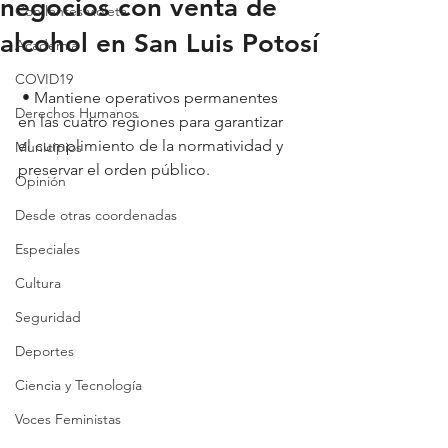
negocios con venta de
Con lentes violeta
alcohol en San Luis Potosí
Academia
COVID19
 • Mantiene operativos permanentes 
Derechos Humanos
en las cuatro regiones para garantizar 
el cumplimiento de la normatividad y 
Municipios
preservar el orden público.
Opinión
Desde otras coordenadas
Especiales
Cultura
Seguridad
Deportes
Ciencia y Tecnología
Voces Feministas