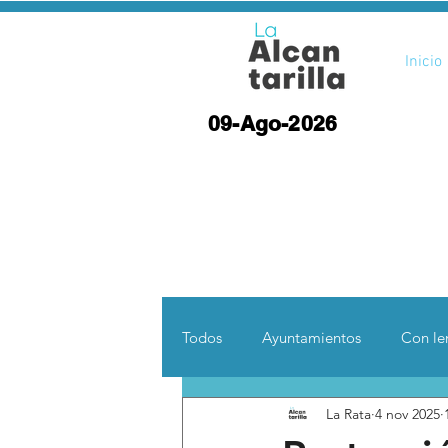
Inicio
09-Ago-2026
Todos
Ayuntamientos
Con len
La Rata
4 nov 2025
Opinión
Desde otras coord