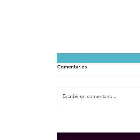
Comentarios
Escribir un comentario...
Oficialía mayor convoca a
servidores públicos al
diplomado en derechos
humanos