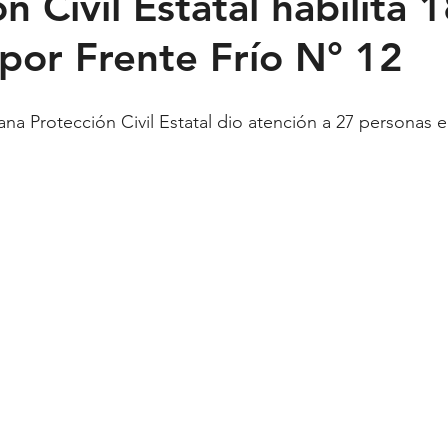
n Civil Estatal habilita 
 por Frente Frío N° 12
Feministas
Pequeño País
Fusión
Juega como niña
ntana Roo
SLP
Salud
UASLP
Congreso
C
acadas
captura critica