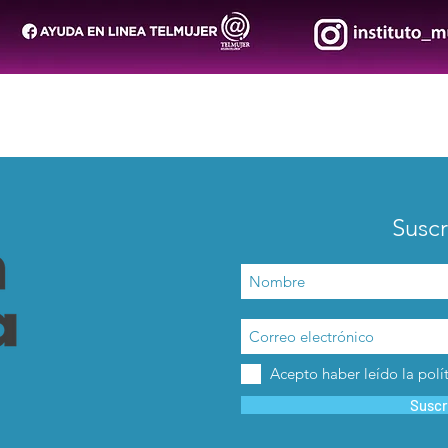
Suscr
Acepto haber leído la polí
Suscr