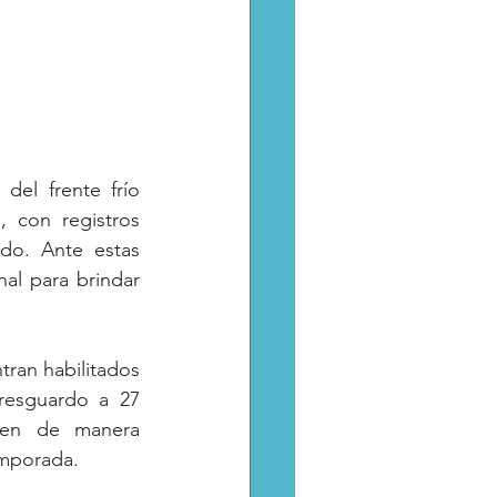
el frente frío 
 con registros 
do. Ante estas 
al para brindar 
ran habilitados 
resguardo a 27 
nen de manera 
emporada.