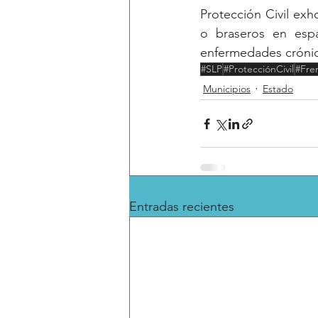
Protección Civil exh
o braseros en espa
enfermedades crónica
#SLP
#ProtecciónCivil
#Fre
Municipios
Estado
Entradas recientes