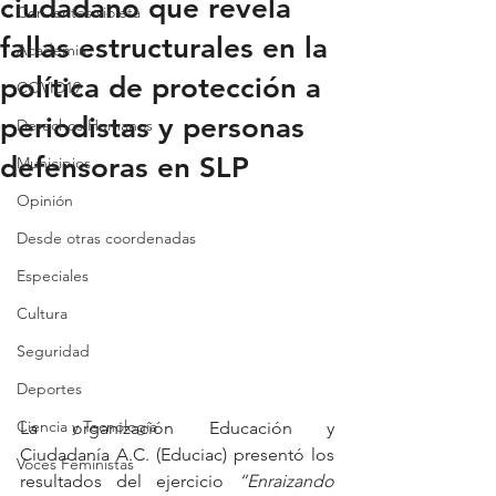
ciudadano que revela
Con lentes violeta
fallas estructurales en la
Academia
política de protección a
COVID19
periodistas y personas
Derechos Humanos
defensoras en SLP
Municipios
Opinión
Desde otras coordenadas
Especiales
Cultura
Seguridad
Deportes
Ciencia y Tecnología
La organización Educación y 
Ciudadanía A.C. (Educiac) presentó los 
Voces Feministas
resultados del ejercicio 
“Enraizando 