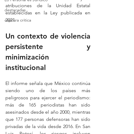
atribuciones de la Unidad Estatal 
destacadas
establecidas en la Ley publicada en 
2021.
captura critica
Un contexto de violencia 
persistente y 
minimización 
institucional
El informe señala que México continúa 
siendo uno de los países más 
peligrosos para ejercer el periodismo: 
más de 165 periodistas han sido 
asesinados desde el año 2000, mientras 
que 177 personas defensoras han sido 
privadas de la vida desde 2016. En San 
Luis Potosí, los riesgos incluyen 