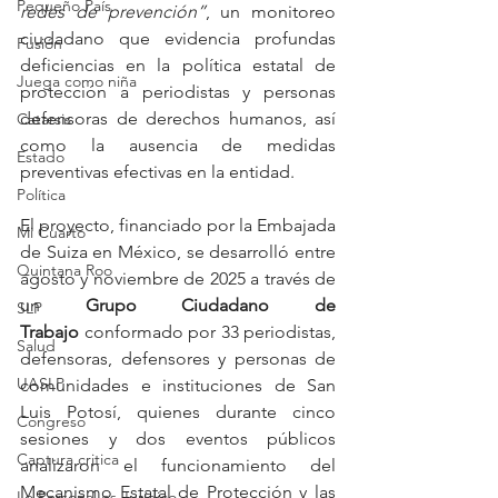
Pequeño País
redes de prevención”
, un monitoreo 
ciudadano que evidencia profundas 
Fusión
deficiencias en la política estatal de 
Juega como niña
protección a periodistas y personas 
defensoras de derechos humanos, así 
Catarsis
como la ausencia de medidas 
Estado
preventivas efectivas en la entidad.
Política
El proyecto, financiado por la Embajada 
Mi Cuarto
de Suiza en México, se desarrolló entre 
Quintana Roo
agosto y noviembre de 2025 a través de 
un 
Grupo Ciudadano de 
SLP
Trabajo
 conformado por 33 periodistas, 
Salud
defensoras, defensores y personas de 
UASLP
comunidades e instituciones de San 
Luis Potosí, quienes durante cinco 
Congreso
sesiones y dos eventos públicos 
Captura critica
analizaron el funcionamiento del 
Mecanismo Estatal de Protección y las 
Lo Personal es Jurídico