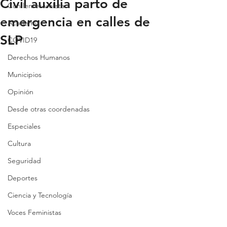
Civil auxilia parto de
Con lentes violeta
emergencia en calles de
Academia
SLP
COVID19
Derechos Humanos
Municipios
Opinión
Desde otras coordenadas
Especiales
Cultura
Seguridad
Deportes
Ciencia y Tecnología
Voces Feministas