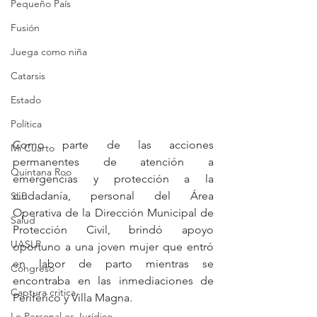
Pequeño País
Fusión
Juega como niña
Catarsis
Estado
Política
Como parte de las acciones 
Mi Cuarto
permanentes de atención a 
Quintana Roo
emergencias y protección a la 
ciudadanía, personal del Área 
SLP
Operativa de la Dirección Municipal de 
Salud
Protección Civil, brindó apoyo 
UASLP
oportuno a una joven mujer que entró 
en labor de parto mientras se 
Congreso
encontraba en las inmediaciones de 
Captura critica
Periférico y Villa Magna.
Lo Personal es Jurídico