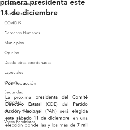
primera presidenta este
Con lentes violeta
11 de diciembre
Academia
COVID19
Derechos Humanos
Municipios
Opinión
Desde otras coordenadas
Especiales
Cultura
Por: 
Redacción
Seguridad
La próxima 
presidenta del Comité 
Deportes
Directivo Estatal
 (CDE) del 
Partido 
Acción Nacional
 (PAN) será 
elegida 
Ciencia y Tecnología
este sábado 11 de diciembre
, en una 
Voces Feministas
elección donde las y los más de 
7 mil 