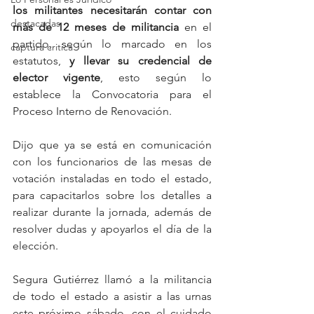
los militantes necesitarán contar con 
destacadas
más de 12 meses de militancia 
en el 
partido, según lo marcado en los 
captura critica
estatutos,
 y llevar su credencial de 
elector vigente
, esto según lo 
establece la Convocatoria para el 
Proceso Interno de Renovación.
Dijo que ya se está en comunicación 
con los funcionarios de las mesas de 
votación instaladas en todo el estado, 
para capacitarlos sobre los detalles a 
realizar durante la jornada, además de 
resolver dudas y apoyarlos el día de la 
elección.
Segura Gutiérrez llamó a la militancia 
de todo el estado a asistir a las urnas 
este próximo sábado, con el cuidado 