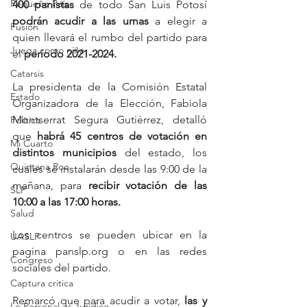
Pequeño País
400 panistas
 de todo San Luis Potosí 
podrán acudir a las urnas 
a elegir a 
Fusión
quien llevará el rumbo del partido para 
Juega como niña
el
 periodo 2021-2024. 
Catarsis
La presidenta de la Comisión Estatal 
Estado
Organizadora de la Elección, Fabiola 
Montserrat Segura Gutiérrez, detalló 
Política
que 
habrá 45 centros de votación en 
Mi Cuarto
distintos municipios
 del estado, los 
Quintana Roo
cuales se instalarán desde las 9:00 de la 
mañana, para 
recibir votación de las 
SLP
10:00 a las 17:00 horas. 
Salud
Los centros se pueden ubicar en la 
UASLP
pagina panslp.org o en las redes 
Congreso
sociales del partido.
Captura critica
Remarcó que para acudir a votar, 
las y 
Lo Personal es Jurídico