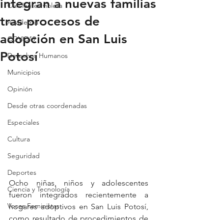
integran a nuevas familias
Con lentes violeta
tras procesos de
Academia
adopción en San Luis
COVID19
Potosí
Derechos Humanos
Municipios
Opinión
Desde otras coordenadas
Especiales
Cultura
Seguridad
Deportes
Ocho niñas, niños y adolescentes 
Ciencia y Tecnología
fueron integrados recientemente a 
Voces Feministas
hogares adoptivos en San Luis Potosí, 
como resultado de procedimientos de 