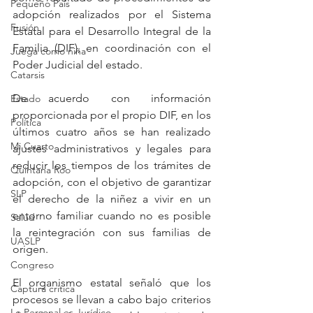
Pequeño País
adopción realizados por el Sistema 
Fusión
Estatal para el Desarrollo Integral de la 
Familia (DIF), en coordinación con el 
Juega como niña
Poder Judicial del estado.
Catarsis
De acuerdo con información 
Estado
proporcionada por el propio DIF, en los 
Política
últimos cuatro años se han realizado 
Mi Cuarto
ajustes administrativos y legales para 
reducir los tiempos de los trámites de 
Quintana Roo
adopción, con el objetivo de garantizar 
SLP
el derecho de la niñez a vivir en un 
entorno familiar cuando no es posible 
Salud
la reintegración con sus familias de 
UASLP
origen.
Congreso
El organismo estatal señaló que los 
Captura critica
procesos se llevan a cabo bajo criterios 
Lo Personal es Jurídico