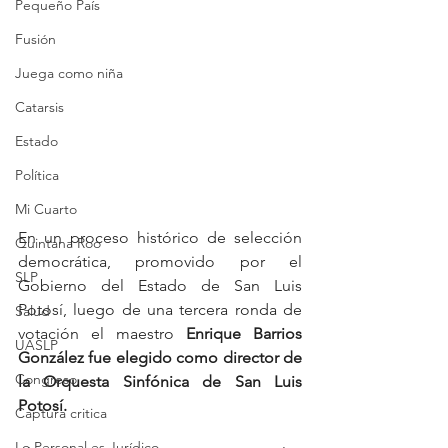
Pequeño País
Fusión
Juega como niña
Catarsis
Estado
Política
Mi Cuarto
En un proceso histórico de selección 
Quintana Roo
democrática, promovido por el 
SLP
Gobierno del Estado de San Luis 
Potosí, luego de una tercera ronda de 
Salud
votación el maestro 
Enrique Barrios 
UASLP
González fue elegido como director de 
Congreso
la Orquesta Sinfónica de San Luis 
Potosí.
Captura critica
Lo Personal es Jurídico