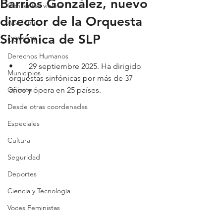
Barrios González, nuevo
Con lentes violeta
director de la Orquesta
Academia
Sinfónica de SLP
COVID19
Derechos Humanos
•	29 septiembre 2025. Ha dirigido 
Municipios
orquestas sinfónicas por más de 37 
Opinión
años y ópera en 25 países.
Desde otras coordenadas
Especiales
Cultura
Seguridad
Deportes
Ciencia y Tecnología
Voces Feministas