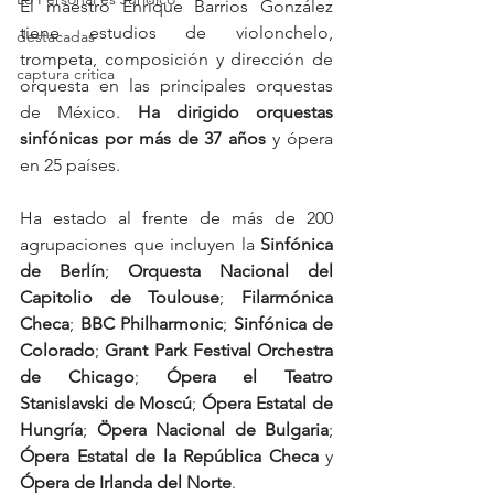
El maestro Enrique Barrios González 
tiene estudios de violonchelo, 
destacadas
trompeta, composición y dirección de 
captura critica
orquesta en las principales orquestas 
de México. 
Ha dirigido orquestas 
sinfónicas por más de 37 años
 y ópera 
en 25 países. 
Ha estado al frente de más de 200 
agrupaciones que incluyen la 
Sinfónica 
de Berlín
; 
Orquesta Nacional del 
Capitolio de Toulouse
; 
Filarmónica 
Checa
; 
BBC Philharmonic
; 
Sinfónica de 
Colorado
; 
Grant Park Festival Orchestra 
de Chicago
; 
Ópera el Teatro 
Stanislavski de Moscú
; 
Ópera Estatal de 
Hungría
; 
Öpera Nacional de Bulgaria
; 
Ópera Estatal de la República Checa
 y 
Ópera de Irlanda del Norte
.