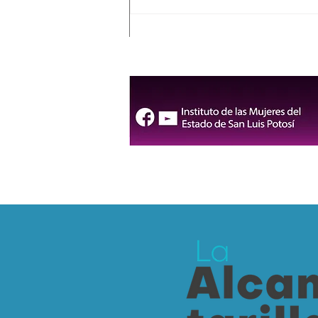
FENAPO 2026 contará con
cuatro rutas gratuitas y
servicio de RedMetro