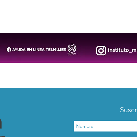
San Luis Potosí llevará la
Arra
riqueza de sus pueblos
segu
originarios al Festival
202
“Tlajtoli”
Suscr