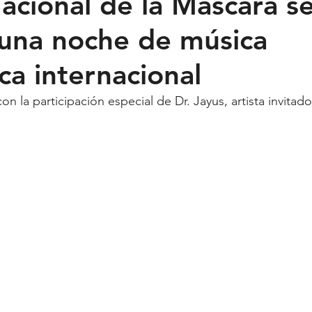
cional de la Máscara s
una noche de música
Feministas
Pequeño País
Fusión
Juega como niña
ca internacional
ntana Roo
SLP
Salud
UASLP
Congreso
C
on la participación especial de Dr. Jayus, artista invita
acadas
captura critica