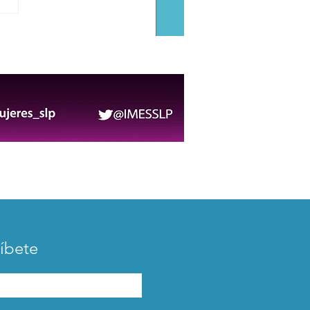
nca operativo de
ridad para la FENAPO
6
íbete