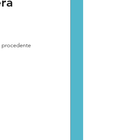
erá
Catarsis
Estado
aptura critica
do procedente 