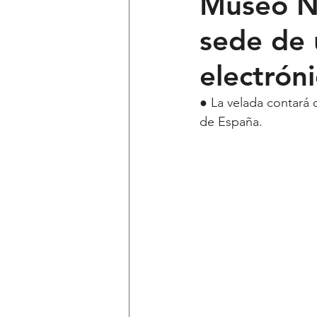
Museo Na
sede de 
Ciencia y Tecnología
Voces 
electróni
Política
Mi Cuarto
Qui
● La velada contará c
de España. 
Lo Personal es Jurídico
dest