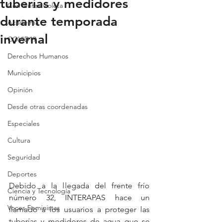
tuberías y medidores
Con lentes violeta
durante temporada
Academia
invernal
COVID19
Derechos Humanos
Municipios
Opinión
Desde otras coordenadas
Especiales
Cultura
Seguridad
Deportes
Debido a la llegada del frente frío 
Ciencia y Tecnología
número 32, INTERAPAS hace un 
Voces Feministas
llamado a los usuarios a proteger las 
tuberías y medidores de agua que se 