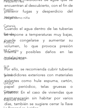
Pequeño País
encuentran al descubierto, con el fin de 
Fusión
prevenir fugas y desperdicio del 
recurso.
Juega como niña
Catarsis
Cuando el agua dentro de las tuberías 
Estado
se expone a temperaturas muy bajas, 
puede congelarse y aumentar su 
Política
volumen, lo que provoca presión 
Mi Cuarto
interna y posibles daños en las 
instalaciones.
Quintana Roo
SLP
Por ello, se recomienda cubrir tuberías 
y medidores exteriores con materiales 
Salud
aislantes como hule espuma, cartón, 
UASLP
papel periódico, telas gruesas o 
Congreso
plástico. En el caso de viviendas que 
permanecerán sin habitar por varios 
Captura critica
días, también se sugiere cerrar la llave 
Lo Personal es Jurídico