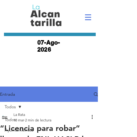
07-Ago-
2026
Entrada
Todos
La Rata
Todos
18 mar
2 min de lectura
“Licencia para robar”
Ayuntamientos