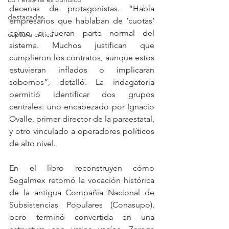
decenas de protagonistas. “Había 
destacadas
empresarios que hablaban de ‘cuotas’ 
como si fueran parte normal del 
captura critica
sistema. Muchos justifican que 
cumplieron los contratos, aunque estos 
estuvieran inflados o implicaran 
sobornos”, detalló. La indagatoria 
permitió identificar dos grupos 
centrales: uno encabezado por Ignacio 
Ovalle, primer director de la paraestatal, 
y otro vinculado a operadores políticos 
de alto nivel.
En el libro reconstruyen cómo 
Segalmex retomó la vocación histórica 
de la antigua Compañía Nacional de 
Subsistencias Populares (Conasupo), 
pero terminó convertida en una 