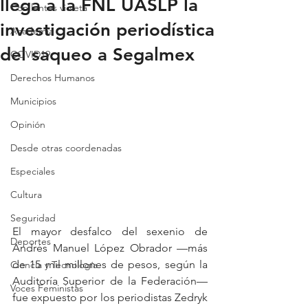
llega a la FNL UASLP la
Con lentes violeta
investigación periodística
Academia
del saqueo a Segalmex
COVID19
Derechos Humanos
Municipios
Opinión
Desde otras coordenadas
Especiales
Cultura
Seguridad
El mayor desfalco del sexenio de 
Deportes
Andrés Manuel López Obrador —más 
de 15 mil millones de pesos, según la 
Ciencia y Tecnología
Auditoría Superior de la Federación— 
Voces Feministas
fue expuesto por los periodistas Zedryk 