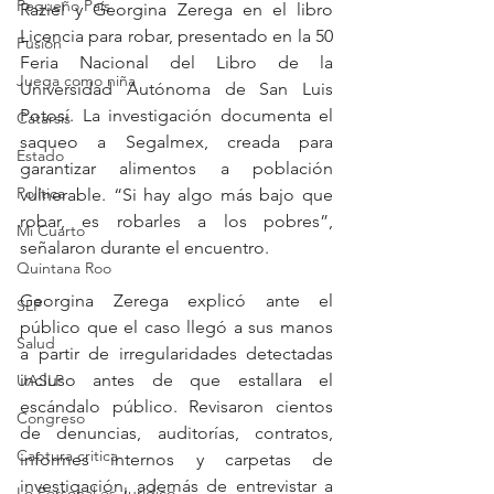
Pequeño País
Raziel y Georgina Zerega en el libro 
Licencia para robar, presentado en la 50 
Fusión
Feria Nacional del Libro de la 
Juega como niña
Universidad Autónoma de San Luis 
Potosí. La investigación documenta el 
Catarsis
saqueo a Segalmex, creada para 
Estado
garantizar alimentos a población 
Política
vulnerable. “Si hay algo más bajo que 
robar, es robarles a los pobres”, 
Mi Cuarto
señalaron durante el encuentro.
Quintana Roo
Georgina Zerega explicó ante el 
SLP
público que el caso llegó a sus manos 
Salud
a partir de irregularidades detectadas 
incluso antes de que estallara el 
UASLP
escándalo público. Revisaron cientos 
Congreso
de denuncias, auditorías, contratos, 
Captura critica
informes internos y carpetas de 
investigación, además de entrevistar a 
Lo Personal es Jurídico