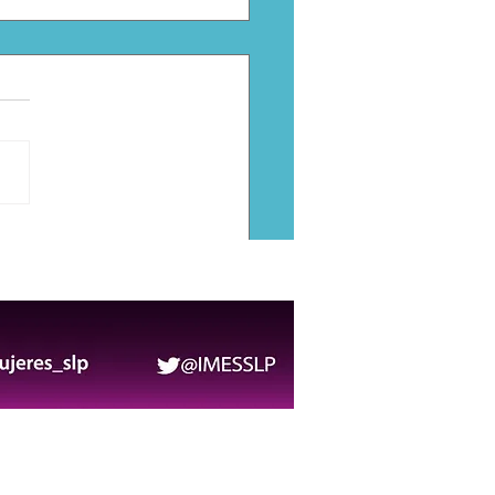
diante potosino
esenta a México en el
mericano de Ajedrez en
ombia