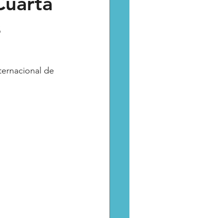
Cuarta
s
Catarsis
Estado
aptura critica
nternacional de 