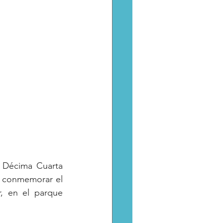
a Décima Cuarta 
carrera atlética con causa, que se realizará el sábado 22 de noviembre para conmemorar el 
, en el parque 