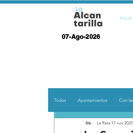
Inicio
07-Ago-2026
Todos
Ayuntamientos
Con len
La Rata
17 nov 2025
Opinión
Desde otras coord