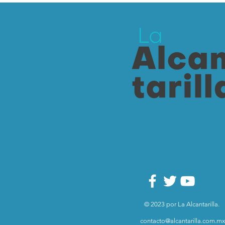
© 2023 por La Alcantarilla.
contacto@alcantarilla.com.mx