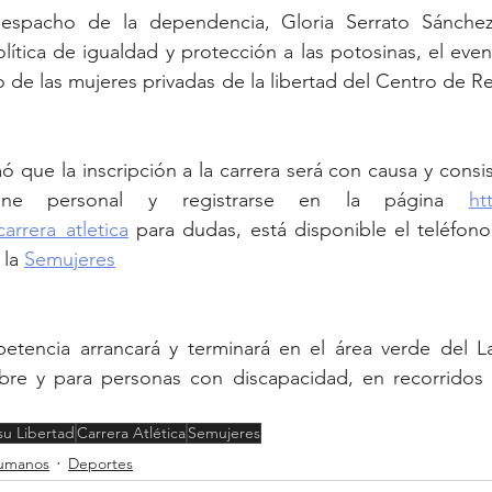
spacho de la dependencia, Gloria Serrato Sánchez,
lítica de igualdad y protección a las potosinas, el even
o de las mujeres privadas de la libertad del Centro de Re
ó que la inscripción a la carrera será con causa y consis
ne personal y registrarse en la página 
ht
arrera_atletica
 para dudas, está disponible el teléfono
la 
Semujeres
tencia arrancará y terminará en el área verde del L
 libre y para personas con discapacidad, en recorridos 
su Libertad
Carrera Atlética
Semujeres
umanos
Deportes