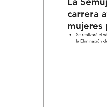
La Semuj
carrera a
Ciencia y Tecnología
Voces 
mujeres p
Política
Mi Cuarto
Qui
Se realizará el
la Eliminación de
Lo Personal es Jurídico
dest