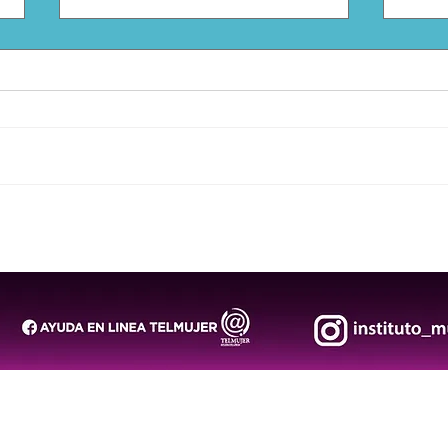
Arranca operativo de
Estu
seguridad para la FENAPO
repr
2026
Pana
Col