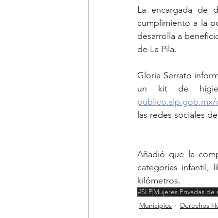
La encargada de de
cumplimiento a la po
desarrolla a benefici
de La Pila.
Gloria Serrato inform
un kit de higie
publico.slp.gob.mx/c
las redes sociales de 
Añadió que la compe
categorías infantil,
kilómetros.
#SLP
Mujeres Privadas de 
Municipios
Derechos H