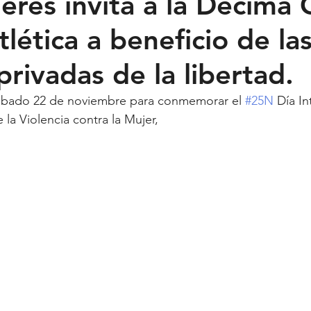
eres invita a la Décima 
tlética a beneficio de la
Feministas
Pequeño País
Fusión
Juega como niña
rivadas de la libertad.
ntana Roo
SLP
Salud
UASLP
Congreso
C
 sábado 22 de noviembre para conmemorar el 
#25N
 Día I
 la Violencia contra la Mujer,
acadas
captura critica