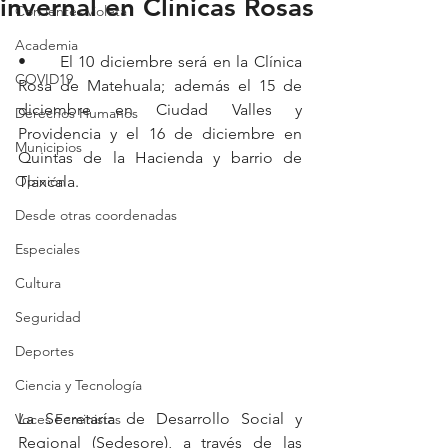
invernal en Clínicas Rosas
Con lentes violeta
Academia
•	El 10 diciembre será en la Clínica 
COVID19
Rosa de Matehuala; además el 15 de 
diciembre en Ciudad Valles y 
Derechos Humanos
Providencia y el 16 de diciembre en 
Municipios
Quintas de la Hacienda y barrio de 
Opinión
Tlaxcala.
Desde otras coordenadas
Especiales
Cultura
Seguridad
Deportes
Ciencia y Tecnología
La Secretaría de Desarrollo Social y 
Voces Feministas
Regional (Sedesore), a través de las 