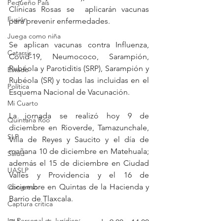
Pequeño País
Clínicas Rosas se  aplicarán vacunas  
Fusión
para prevenir enfermedades. 
Juega como niña
Se aplican vacunas contra Influenza, 
Catarsis
Covid-19, Neumococo, Sarampión, 
Rubéola y Parotiditis (SRP), Sarampión y 
Estado
Rubéola (SR) y todas las incluidas en el 
Política
Esquema Nacional de Vacunación. 
Mi Cuarto
La jornada se realizó hoy 9 de 
Quintana Roo
diciembre en Rioverde, Tamazunchale, 
SLP
Villa de Reyes y Saucito y el día de 
mañana 10 de diciembre en Matehuala; 
Salud
además el 15 de diciembre en Ciudad 
UASLP
Valles y Providencia y el 16 de 
diciembre en Quintas de la Hacienda y 
Congreso
Barrio de Tlaxcala.
Captura critica
Lo Personal es Jurídico