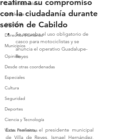
reafirma su compromiso
Con lentes violeta
con la ciudadanía durante
Academia
sesión de Cabildo
COVID19
Se aprueba el uso obligatorio de 
Derechos Humanos
casco para motociclistas y se 
Municipios
anuncia el operativo Guadalupe-
Opinión
Reyes
Desde otras coordenadas
Especiales
Cultura
Seguridad
Deportes
Ciencia y Tecnología
Esta mañana, el presidente municipal 
Voces Feministas
de Villa de Reyes, Ismael Hernández, 