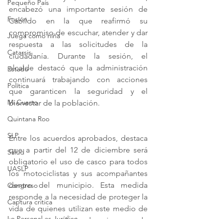
Pequeño País
encabezó una importante sesión de 
Fusión
Cabildo en la que reafirmó su 
compromiso de escuchar, atender y dar 
Juega como niña
respuesta a las solicitudes de la 
Catarsis
ciudadanía. Durante la sesión, el 
alcalde destacó que la administración 
Estado
continuará trabajando con acciones 
Política
que garanticen la seguridad y el 
Mi Cuarto
bienestar de la población.
Quintana Roo
SLP
Entre los acuerdos aprobados, destaca 
que a partir del 12 de diciembre será 
Salud
obligatorio el uso de casco para todos 
UASLP
los motociclistas y sus acompañantes 
dentro del municipio. Esta medida 
Congreso
responde a la necesidad de proteger la 
Captura critica
vida de quienes utilizan este medio de 
Lo Personal es Jurídico