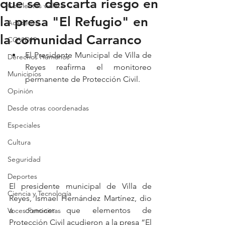
que se descarta riesgo en
Con lentes violeta
la presa "El Refugio" en
Academia
la comunidad Carranco
COVID19
El Presidente Municipal de Villa de 
Derechos Humanos
Reyes reafirma el monitoreo 
Municipios
permanente de Protección Civil.
Opinión
Desde otras coordenadas
Especiales
Cultura
Seguridad
Deportes
El presidente municipal de Villa de 
Ciencia y Tecnología
Reyes, Ismael Hernández Martínez, dio 
a conocer que elementos de 
Voces Feministas
Protección Civil acudieron a la presa “El 