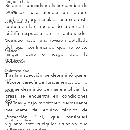
Pequeño País
Refugio”, ubicada en la comunidad de 
Fusión
Carranco, para atender un reporte 
ciudadano que señalaba una supuesta 
Juega como niña
ruptura en la estructura de la presa. La 
Catarsis
pronta respuesta de las autoridades 
permitió hacer una revisión detallada 
Estado
del lugar, confirmando que no existe 
Política
ningún daño o riesgo para la 
Mi Cuarto
población.
Quintana Roo
Tras la inspección, se determinó que el 
SLP
reporte carecía de fundamento, por lo 
que se desmintió de manera oficial. La 
Salud
presa se encuentra en condiciones 
UASLP
óptimas y bajo monitoreo permanente 
por parte del equipo técnico de 
Congreso
Protección Civil, que continuará 
Captura critica
vigilante ante cualquier situación que 
Lo Personal es Jurídico