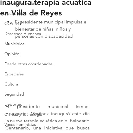
inaugura terapia acuática
Con lentes violeta
en Villa de Reyes
Academia
El presidente municipal impulsa el 
COVID19
bienestar de niñas, niños y 
Derechos Humanos
personas con discapacidad
Municipios
Opinión
Desde otras coordenadas
Especiales
Cultura
Seguridad
Deportes
El presidente municipal Ismael 
Hernández Martínez inauguró este día 
Ciencia y Tecnología
la nueva terapia acuática en el Balneario 
Voces Feministas
Centenario, una iniciativa que busca 