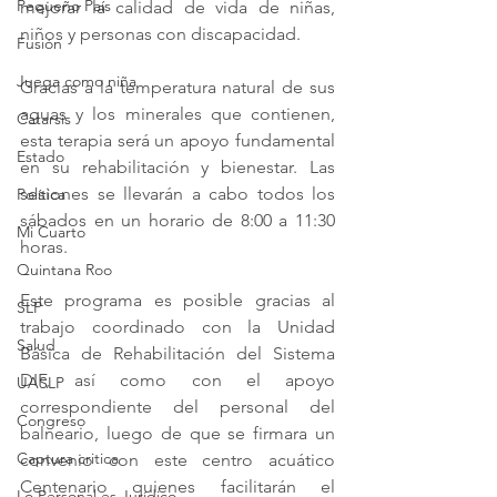
Pequeño País
mejorar la calidad de vida de niñas, 
niños y personas con discapacidad. 
Fusión
Juega como niña
Gracias a la temperatura natural de sus 
aguas y los minerales que contienen, 
Catarsis
esta terapia será un apoyo fundamental 
Estado
en su rehabilitación y bienestar. Las 
sesiones se llevarán a cabo todos los 
Política
sábados en un horario de 8:00 a 11:30 
Mi Cuarto
horas.
Quintana Roo
Este programa es posible gracias al 
SLP
trabajo coordinado con la Unidad 
Salud
Básica de Rehabilitación del Sistema 
DIF, así como con el apoyo 
UASLP
correspondiente del personal del 
Congreso
balneario, luego de que se firmara un 
Captura critica
convenio con este centro acuático 
Centenario quienes facilitarán el 
Lo Personal es Jurídico