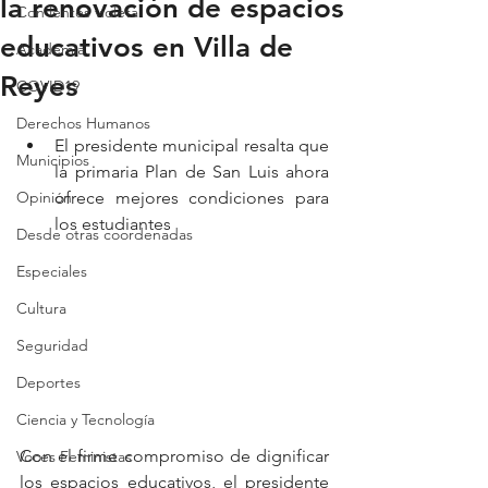
la renovación de espacios
Con lentes violeta
educativos en Villa de
Academia
Reyes
COVID19
Derechos Humanos
El presidente municipal resalta que 
Municipios
la primaria Plan de San Luis ahora 
Opinión
ofrece mejores condiciones para 
los estudiantes
Desde otras coordenadas
Especiales
Cultura
Seguridad
Deportes
Ciencia y Tecnología
Con el firme compromiso de dignificar 
Voces Feministas
los espacios educativos, el presidente 