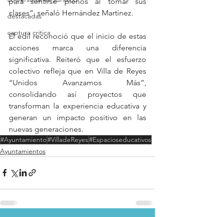
para sentirse plenos al tomar sus 
clases”, señaló Hernández Martínez.
destacadas
captura critica
El edil reconoció que el inicio de estas 
acciones marca una diferencia 
significativa. Reiteró que el esfuerzo 
colectivo refleja que en Villa de Reyes 
“Unidos Avanzamos Más”, 
consolidando así proyectos que 
transforman la experiencia educativa y 
generan un impacto positivo en las 
nuevas generaciones.
#Ayuntamiento
#VilladeReyes
#Espacioseducativos
Ayuntamientos