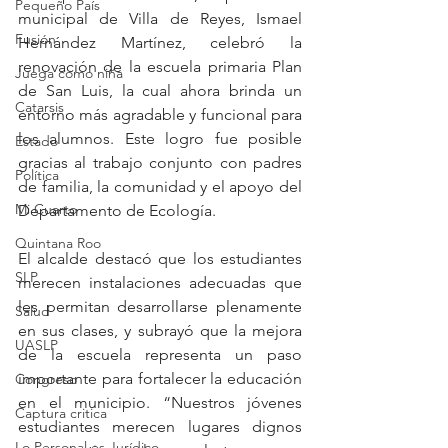
Pequeño País
municipal de Villa de Reyes, Ismael 
Fusión
Hernández Martínez, celebró la 
renovación de la escuela primaria Plan 
Juega como niña
de San Luis, la cual ahora brinda un 
Catarsis
entorno más agradable y funcional para 
los alumnos. Este logro fue posible 
Estado
gracias al trabajo conjunto con padres 
Política
de familia, la comunidad y el apoyo del 
Mi Cuarto
Departamento de Ecología.
Quintana Roo
El alcalde destacó que los estudiantes 
SLP
merecen instalaciones adecuadas que 
les permitan desarrollarse plenamente 
Salud
en sus clases, y subrayó que la mejora 
UASLP
de la escuela representa un paso 
importante para fortalecer la educación 
Congreso
en el municipio. “Nuestros jóvenes 
Captura critica
estudiantes merecen lugares dignos 
Lo Personal es Jurídico