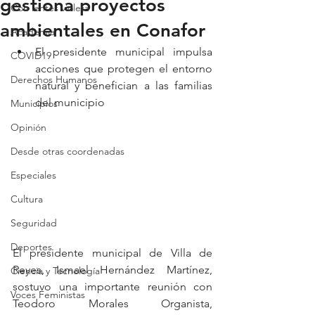
gestiona proyectos
Con lentes violeta
ambientales en Conafor
Academia
El presidente municipal impulsa 
COVID19
acciones que protegen el entorno 
Derechos Humanos
natural y benefician a las familias 
del municipio
Municipios
Opinión
Desde otras coordenadas
Especiales
Cultura
Seguridad
Deportes
El presidente municipal de Villa de 
Reyes, Ismael Hernández Martínez, 
Ciencia y Tecnología
sostuvo una importante reunión con 
Voces Feministas
Teodoro Morales Organista, 