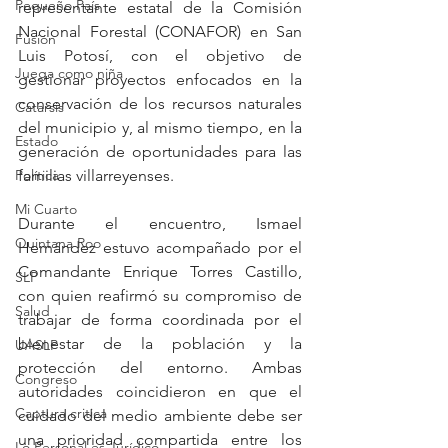
Pequeño País
representante estatal de la Comisión 
Nacional Forestal (CONAFOR) en San 
Fusión
Luis Potosí, con el objetivo de 
Juega como niña
gestionar proyectos enfocados en la 
conservación de los recursos naturales 
Catarsis
del municipio y, al mismo tiempo, en la 
Estado
generación de oportunidades para las 
familias villarreyenses.
Política
Mi Cuarto
Durante el encuentro, Ismael 
Quintana Roo
Hernández estuvo acompañado por el 
Comandante Enrique Torres Castillo, 
SLP
con quien reafirmó su compromiso de 
Salud
trabajar de forma coordinada por el 
bienestar de la población y la 
UASLP
protección del entorno. Ambas 
Congreso
autoridades coincidieron en que el 
Captura critica
cuidado del medio ambiente debe ser 
una prioridad compartida entre los 
Lo Personal es Jurídico