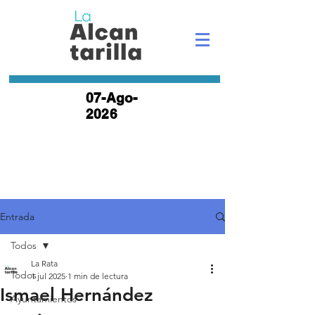
07-Ago-
2026
Entrada
Todos
La Rata
Todos
1 jul 2025
1 min de lectura
Ismael Hernández
Ayuntamientos