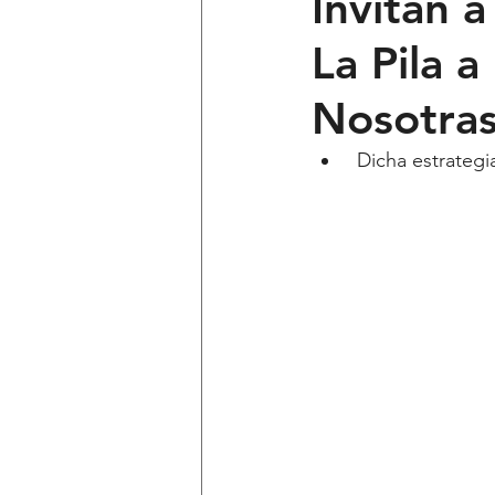
Invitan 
La Pila 
Ciencia y Tecnología
Voces 
Nosotra
Política
Mi Cuarto
Qui
 Dicha estrateg
Lo Personal es Jurídico
dest