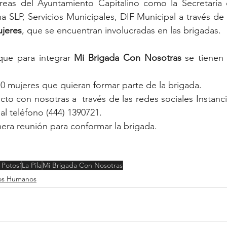
áreas del Ayuntamiento Capitalino como la Secretaría 
 SLP, Servicios Municipales, DIF Municipal a través de
ujeres
, que se encuentran involucradas en las brigadas.
que para integrar 
Mi Brigada Con Nosotras
 se tienen 
10 mujeres que quieran formar parte de la brigada. 
cto con nosotras a  través de las redes sociales Instanci
al teléfono (444) 1390721. 
era reunión para conformar la brigada. 
 Potosí
La Pila
Mi Brigada Con Nosotras
os Humanos