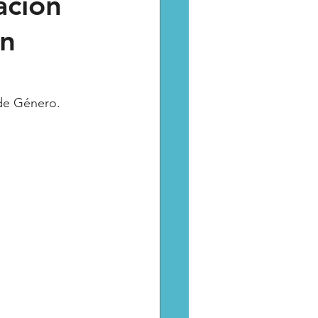
ación
on
Catarsis
Estado
aptura critica
 de Género.