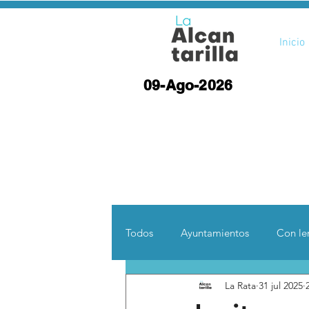
Inicio
09-Ago-2026
Todos
Ayuntamientos
Con len
La Rata
31 jul 2025
Opinión
Desde otras coord