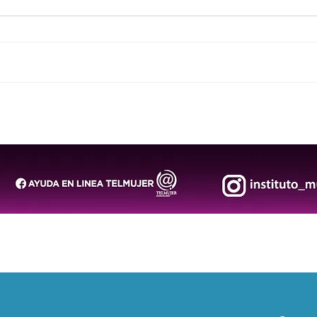
San Luis Capital impulsa
DIF 
espacios turísticos más
aten
inclusivos y libres de
salu
discriminación
fami