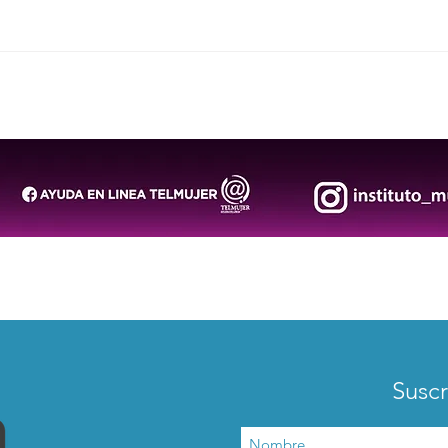
El arte llega a las primeras
Lila
infancias para fortalecer su
lega
desarrollo y bienestar
memo
cultu
Suscr