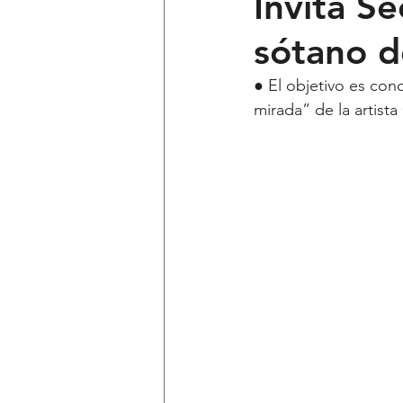
Invita Se
sótano d
Ciencia y Tecnología
Voces 
● El objetivo es con
mirada” de la artis
Política
Mi Cuarto
Qui
Lo Personal es Jurídico
dest