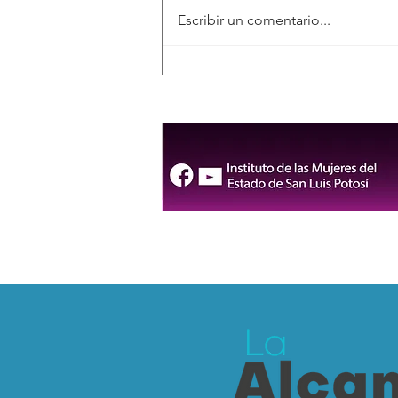
Escribir un comentario...
San Luis Potosí conmemora
el Día Internacional de los
Pueblos Indígenas con una
jornada cultural en Axtla