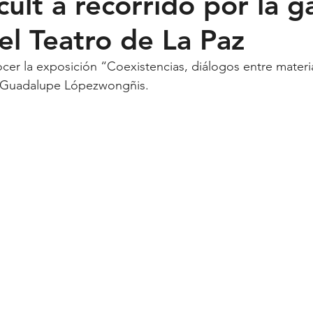
cult a recorrido por la g
el Teatro de La Paz
Feministas
Pequeño País
Fusión
Juega como niña
ocer la exposición “Coexistencias, diálogos entre materi
ta Guadalupe Lópezwongñis.
ntana Roo
SLP
Salud
UASLP
Congreso
C
acadas
captura critica