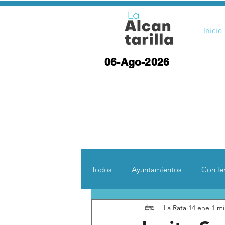
Inicio
06-Ago-2026
Todos
Ayuntamientos
Con len
La Rata
14 ene
1 mi
Opinión
Desde otras coord