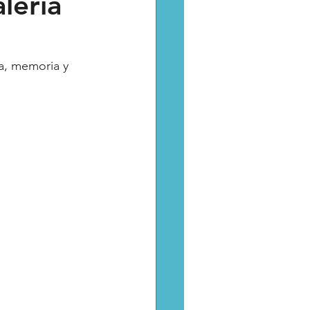
alería
Catarsis
Estado
a, memoria y 
aptura critica