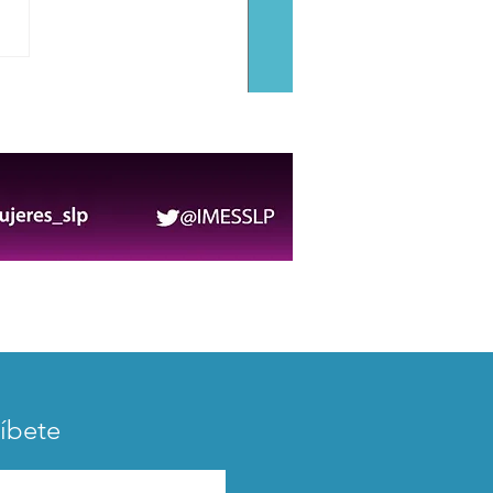
 López: la danza como
do de comunidad,
ria y transformación
ral
íbete