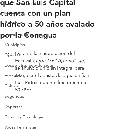
que San Luis Capital
Con lentes violeta
cuenta con un plan
Academia
hídrico a 50 años avalado
COVID19
por la Conagua
Derechos Humanos
Municipios
Durante la inauguración del 
Opinión
Festival 
Ciudad del Aprendizaje
, 
Desde otras coordenadas
se anunció un plan integral para 
asegurar el abasto de agua en San 
Especiales
Luis Potosí durante los próximos 
Cultura
50 años.
Seguridad
Deportes
Ciencia y Tecnología
Voces Feministas