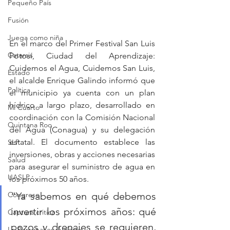
Pequeño País
Fusión
Juega como niña
En el marco del Primer Festival San Luis 
Catarsis
Potosí, Ciudad del Aprendizaje: 
Cuidemos el Agua, Cuidemos San Luis, 
Estado
el alcalde Enrique Galindo informó que 
Política
el municipio ya cuenta con un plan 
hídrico a largo plazo, desarrollado en 
Mi Cuarto
coordinación con la Comisión Nacional 
Quintana Roo
del Agua (Conagua) y su delegación 
estatal. El documento establece las 
SLP
inversiones, obras y acciones necesarias 
Salud
para asegurar el suministro de agua en 
UASLP
los próximos 50 años.
Congreso
“Ya sabemos en qué debemos 
invertir los próximos años: qué 
Captura critica
pozos y drenajes se requieren, 
Lo Personal es Jurídico