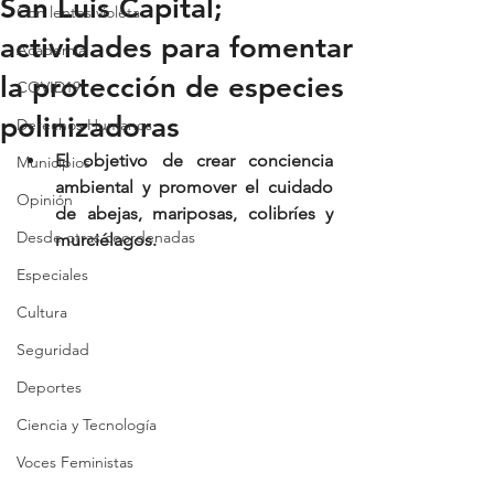
San Luis Capital;
Con lentes violeta
actividades para fomentar
Academia
la protección de especies
COVID19
polinizadoras
Derechos Humanos
El objetivo de crear conciencia 
Municipios
ambiental y promover el cuidado 
Opinión
de abejas, mariposas, colibríes y 
Desde otras coordenadas
murciélagos.
Especiales
Cultura
Seguridad
Deportes
Ciencia y Tecnología
Voces Feministas