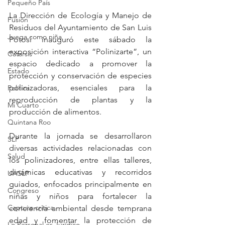
Pequeño País
La Dirección de Ecología y Manejo de 
Fusión
Residuos del Ayuntamiento de San Luis 
Juega como niña
Potosí inauguró este sábado la 
exposición interactiva “Polinizarte”, un 
Catarsis
espacio dedicado a promover la 
Estado
protección y conservación de especies 
polinizadoras, esenciales para la 
Política
reproducción de plantas y la 
Mi Cuarto
producción de alimentos.
Quintana Roo
Durante la jornada se desarrollaron 
SLP
diversas actividades relacionadas con 
Salud
los polinizadores, entre ellas talleres, 
dinámicas educativas y recorridos 
UASLP
guiados, enfocados principalmente en 
Congreso
niñas y niños para fortalecer la 
Captura critica
conciencia ambiental desde temprana 
edad y fomentar la protección de 
Lo Personal es Jurídico