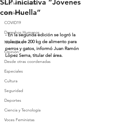
SLP iniciativa “Jóvenes
Con lentes violeta
con Huella”
Academia
COVID19
Derechos Humanos
- En la segunda edición se logró la 
colecta de 200 kg de alimento para 
Municipios
perros y gatos, informó Juan Ramón 
Opinión
López Serna, titular del área.
Desde otras coordenadas
Especiales
Cultura
Seguridad
Deportes
Ciencia y Tecnología
Voces Feministas