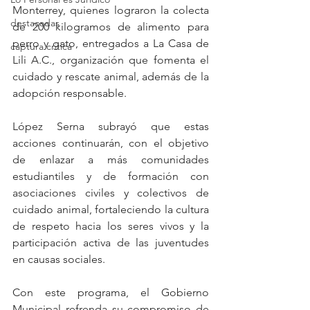
Monterrey, quienes lograron la colecta 
destacadas
de 200 kilogramos de alimento para 
perro y gato, entregados a La Casa de 
captura critica
Lili A.C., organización que fomenta el 
cuidado y rescate animal, además de la 
adopción responsable.
López Serna subrayó que estas 
acciones continuarán, con el objetivo 
de enlazar a más comunidades 
estudiantiles y de formación con 
asociaciones civiles y colectivos de 
cuidado animal, fortaleciendo la cultura 
de respeto hacia los seres vivos y la 
participación activa de las juventudes 
en causas sociales.
Con este programa, el Gobierno 
Municipal refrenda su compromiso de 