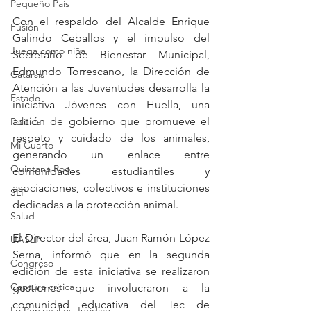
Pequeño País
Con el respaldo del Alcalde Enrique 
Fusión
Galindo Ceballos y el impulso del 
Juega como niña
Secretario de Bienestar Municipal, 
Edmundo Torrescano, la Dirección de 
Catarsis
Atención a las Juventudes desarrolla la 
Estado
iniciativa Jóvenes con Huella, una 
acción de gobierno que promueve el 
Política
respeto y cuidado de los animales, 
Mi Cuarto
generando un enlace entre 
Quintana Roo
comunidades estudiantiles y 
asociaciones, colectivos e instituciones 
SLP
dedicadas a la protección animal.
Salud
El Director del área, Juan Ramón López 
UASLP
Serna, informó que en la segunda 
Congreso
edición de esta iniciativa se realizaron 
Captura critica
gestiones que involucraron a la 
comunidad educativa del Tec de 
Lo Personal es Jurídico