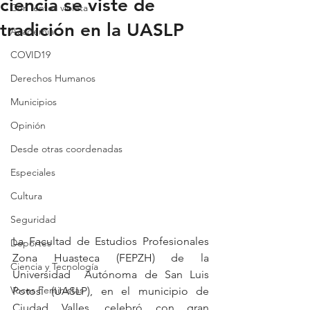
ciencia se viste de
Con lentes violeta
tradición en la UASLP
Academia
COVID19
Derechos Humanos
Municipios
Opinión
Desde otras coordenadas
Especiales
Cultura
Seguridad
La Facultad de Estudios Profesionales 
Deportes
Zona Huasteca (FEPZH) de la 
Ciencia y Tecnología
Universidad  Autónoma de San Luis 
Voces Feministas
Potosí (UASLP), en el municipio de 
Ciudad Valles, celebró con gran 