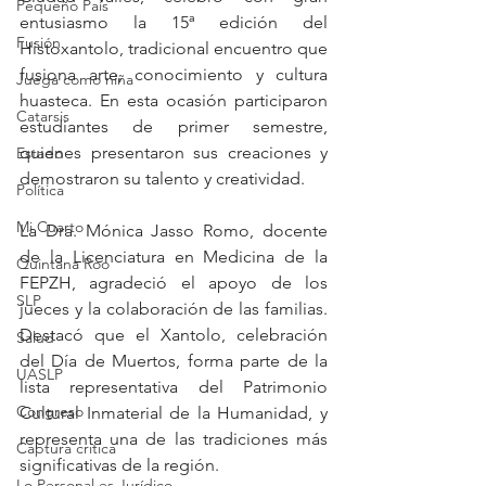
Pequeño País
entusiasmo la 15ª edición del 
Fusión
Histoxantolo, tradicional encuentro que 
fusiona arte, conocimiento y cultura 
Juega como niña
huasteca. En esta ocasión participaron 
Catarsis
estudiantes de primer semestre, 
quienes presentaron sus creaciones y 
Estado
demostraron su talento y creatividad.
Política
Mi Cuarto
La Dra. Mónica Jasso Romo, docente 
de la Licenciatura en Medicina de la 
Quintana Roo
FEPZH, agradeció el apoyo de los 
SLP
jueces y la colaboración de las familias. 
Destacó que el Xantolo, celebración 
Salud
del Día de Muertos, forma parte de la 
UASLP
lista representativa del Patrimonio 
Congreso
Cultural Inmaterial de la Humanidad, y 
representa una de las tradiciones más 
Captura critica
significativas de la región.
Lo Personal es Jurídico