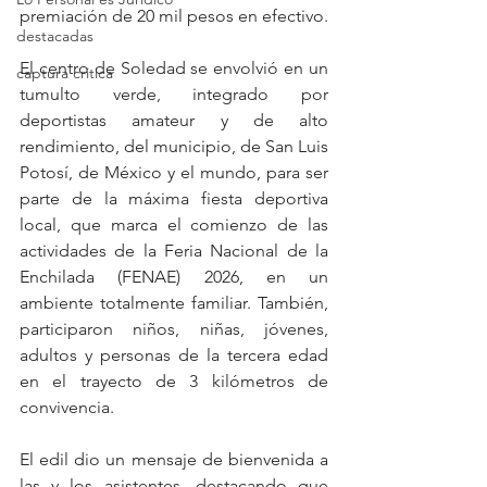
premiación de 20 mil pesos en efectivo. 
destacadas
El centro de Soledad se envolvió en un 
captura critica
tumulto verde, integrado por 
deportistas amateur y de alto 
rendimiento, del municipio, de San Luis 
Potosí, de México y el mundo, para ser 
parte de la máxima fiesta deportiva 
local, que marca el comienzo de las 
actividades de la Feria Nacional de la 
Enchilada (FENAE) 2026, en un 
ambiente totalmente familiar. También, 
participaron niños, niñas, jóvenes, 
adultos y personas de la tercera edad 
en el trayecto de 3 kilómetros de 
convivencia. 
El edil dio un mensaje de bienvenida a 
las y los asistentes, destacando que 