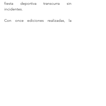
fiesta deportiva transcurra sin 
incidentes.
Con once ediciones realizadas, la 
Carrera Atlética de la Enchilada se 
consolida  como una tradición en el 
municipio y la mejor lid deportiva en 
San Luis Potosí, y refuerza el 
compromiso del Gobierno Municipal 
de fomentar el deporte y la convivencia 
familiar, acercando actividades 
saludables a la comunidad, con un 
gobierno cercano y comprometido con 
el bienestar de su gente.
Deportes
Ayuntamientos