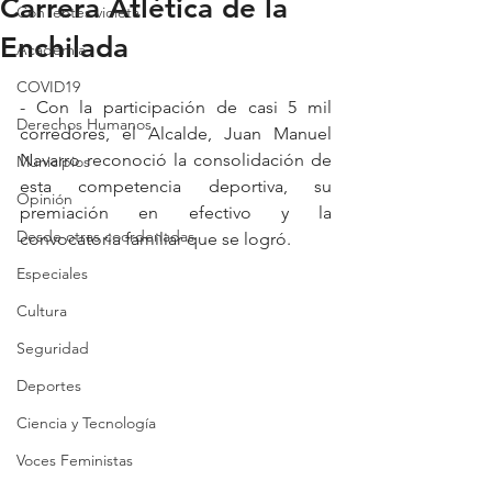
Carrera Atlética de la
Con lentes violeta
Enchilada
Academia
COVID19
- Con la participación de casi 5 mil 
Derechos Humanos
corredores, el Alcalde, Juan Manuel 
Navarro reconoció la consolidación de 
Municipios
esta competencia deportiva, su 
Opinión
premiación en efectivo y la 
Desde otras coordenadas
convocatoria familiar que se logró.
Especiales
Cultura
Seguridad
Deportes
Ciencia y Tecnología
Voces Feministas