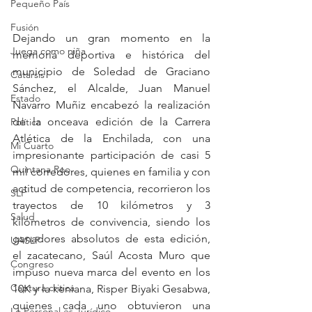
Pequeño País
Fusión
Dejando un gran momento en la 
Juega como niña
memoria deportiva e histórica del 
municipio de Soledad de Graciano 
Catarsis
Sánchez, el Alcalde, Juan Manuel 
Estado
Navarro Muñiz encabezó la realización 
de la onceava edición de la Carrera 
Política
Atlética de la Enchilada, con una 
Mi Cuarto
impresionante participación de casi 5 
Quintana Roo
mil corredores, quienes en familia y con 
actitud de competencia, recorrieron los 
SLP
trayectos de 10 kilómetros y 3 
Salud
kilómetros de convivencia, siendo los 
ganadores absolutos de esta edición, 
UASLP
el zacatecano, Saúl Acosta Muro que 
Congreso
impuso nueva marca del evento en los 
Captura critica
10K y la keniana, Risper Biyaki Gesabwa, 
quienes cada uno obtuvieron una 
Lo Personal es Jurídico