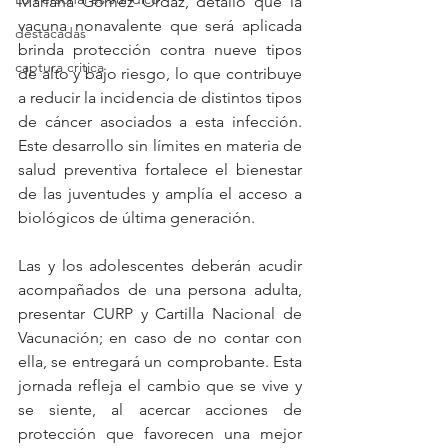
Mariana Gómez Ordaz, detalló que la 
vacuna nonavalente que será aplicada 
destacadas
brinda protección contra nueve tipos 
captura critica
de alto y bajo riesgo, lo que contribuye 
a reducir la incidencia de distintos tipos 
de cáncer asociados a esta infección. 
Este desarrollo sin límites en materia de 
salud preventiva fortalece el bienestar 
de las juventudes y amplía el acceso a 
biológicos de última generación.
Las y los adolescentes deberán acudir 
acompañados de una persona adulta, 
presentar CURP y Cartilla Nacional de 
Vacunación; en caso de no contar con 
ella, se entregará un comprobante. Esta 
jornada refleja el cambio que se vive y 
se siente, al acercar acciones de 
protección que favorecen una mejor 