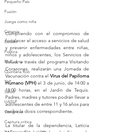
Pequeño País
Fusión
Juega como niña
Catarsis
Cumpliendo con el compromiso de 
fortalecer el acceso a servicios de salud 
Estado
y prevenir enfermedades entre niñas, 
Política
niños y adolescentes, los Servicios de 
Mi Cuarto
Salud, a través del programa Visitando 
Corazones, realizarán una Jornada de 
Quintana Roo
Vacunación contra el 
Virus del Papiloma 
SLP
Humano (VPH)
 el 3 de junio, de 14:00 a 
18:00 horas, en el Jardín de Tequis. 
Salud
Padres, madres y tutores podrán llevar a 
UASLP
adolescentes de entre 11 y 16 años para 
recibir la dosis correspondiente.
Congreso
Captura critica
La titular de la dependencia, Leticia 
Lo Personal es Jurídico