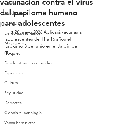
vacunación contra el virus
Con lentes violeta
del papiloma humano
Academia
para adolescentes
COVID19
     • 28 mayo 2026 Aplicará vacunas a 
Derechos Humanos
adolescentes de 11 a 16 años el 
Municipios
próximo 3 de junio en el Jardín de 
Opinión
Tequis.
Desde otras coordenadas
Especiales
Cultura
Seguridad
Deportes
Ciencia y Tecnología
Voces Feministas