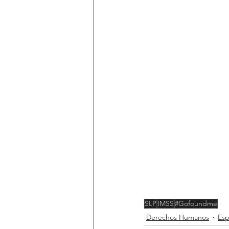
SLP
IMSS
#Gofoundme
Derechos Humanos
Esp