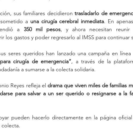
ción, sus familiares decidieron 
trasladarlo de emergenci
 sometido a 
una cirugía cerebral inmediata
. En apenas 
cendió a 
350 mil pesos
, y ahora necesitan reunir
rir los gastos y poder regresarlo al IMSS para continuar 
sus seres queridos han lanzado una campaña en línea t
para cirugía de emergencia”
, a través de la platafo
udadanía a sumarse a la colecta solidaria.
nio Reyes refleja el 
drama que viven miles de familias 
arse para salvar a un ser querido o resignarse a la fa
yar pueden hacerlo directamente en la página ofici
 colecta.