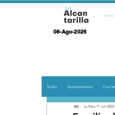
Inicio
08-Ago-2026
Todos
Ayuntamientos
Con len
La Rata
11 oct 2025
Opinión
Desde otras coord