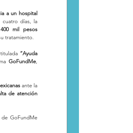
a a un hospital 
cuatro días, la 
 
400 mil pesos 
su tratamiento.
itulada 
“Ayuda 
rma 
GoFundMe
, 
mexicanas
 ante la 
lta de atención 
al de GoFundMe 