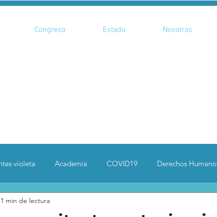
Congreso
Estado
Nosotras
tes violeta
Academia
COVID19
Derechos Humano
1 min de lectura
enadas
Especiales
Cultura
Seguridad
Deportes