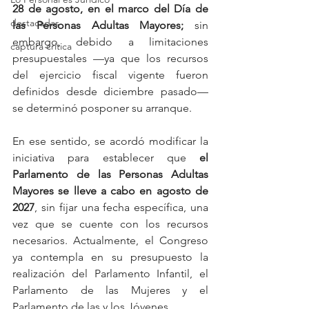
28 de agosto, en el marco del Día de 
destacadas
las Personas Adultas Mayores;
 sin 
embargo, debido a limitaciones 
captura critica
presupuestales —ya que los recursos 
del ejercicio fiscal vigente fueron 
definidos desde diciembre pasado— 
se determinó posponer su arranque.
En ese sentido, se acordó modificar la 
iniciativa para establecer que 
el 
Parlamento de las Personas Adultas 
Mayores se lleve a cabo en agosto de 
2027
, sin fijar una fecha específica, una 
vez que se cuente con los recursos 
necesarios. Actualmente, el Congreso 
ya contempla en su presupuesto la 
realización del Parlamento Infantil, el 
Parlamento de las Mujeres y el 
Parlamento de las y los Jóvenes.