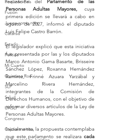
realización del 
Parlamento de las 
Pequeño País
Personas Adultas Mayores,
 cuya 
Fusión
primera edición se llevará a cabo en 
Juega como niña
agosto de 2027, informó el diputado 
Luis Felipe Castro Barrón.
Catarsis
Estado
El legislador explicó que esta iniciativa 
fue presentada por las y los diputados 
Política
Marco Antonio Gama Basarte, Brisseire 
Mi Cuarto
Sánchez López, Roxanna Hernández 
Quintana Roo
Ramírez, Frinné Azuara Yarzábal y 
Marcelino Rivera Hernández, 
SLP
integrantes de la Comisión de 
Salud
Derechos Humanos, con el objetivo de 
reformar diversos artículos de la Ley de 
UASLP
Personas Adultas Mayores.
Congreso
Inicialmente, la propuesta contemplaba 
Captura critica
que este parlamento se realizara 
cada 
Lo Personal es Jurídico