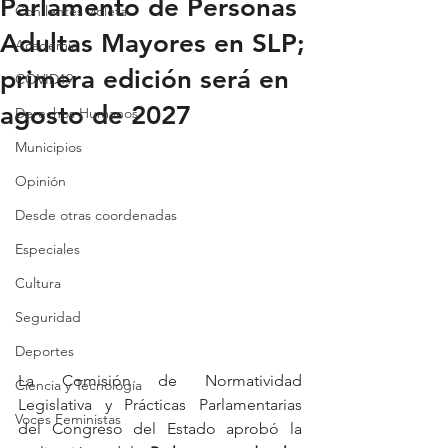
Parlamento de Personas
Con lentes violeta
Adultas Mayores en SLP;
Academia
primera edición será en
COVID19
agosto de 2027
Derechos Humanos
Municipios
Opinión
Desde otras coordenadas
Especiales
Cultura
Seguridad
Deportes
La Comisión de Normatividad 
Ciencia y Tecnología
Legislativa y Prácticas Parlamentarias 
Voces Feministas
del Congreso del Estado aprobó la 