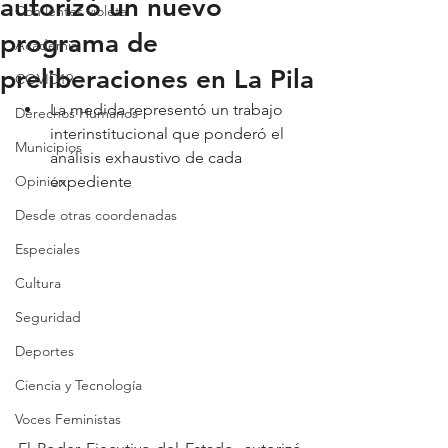
autorizó un nuevo
Con lentes violeta
programa de
Academia
preliberaciones en La Pila
COVID19
La medida representó un trabajo 
Derechos Humanos
interinstitucional que ponderó el 
Municipios
análisis exhaustivo de cada 
Opinión
expediente
Desde otras coordenadas
Especiales
Cultura
Seguridad
Deportes
Ciencia y Tecnología
Voces Feministas