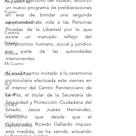
El Poder Ejecutivo del Estado, autorizó 
Pequeño País
un nuevo programa de preliberaciones 
Fusión
en aras de brindar una segunda 
oportunidad de vida a las Personas 
Juega como niña
Privadas de la Libertad por lo que 
Catarsis
existe un marcado reflejo del 
Estado
compromiso humano, social y jurídico 
por parte de las autoridades 
Política
intervinientes.
Mi Cuarto
Al acudir como invitado a la ceremonia 
Quintana Roo
protocolaria efectuada este viernes en 
SLP
el interior del Centro Penitenciario de 
Salud
La Pila, el titular de la Secretaría de 
Seguridad y Protección Ciudadana del 
UASLP
Estado, Jesús Juárez Hernández, 
Congreso
mencionó que desde que el 
Gobernador Ricardo Gallardo impuso 
Captura critica
esta medida, se ha venido actuando 
Lo Personal es Jurídico