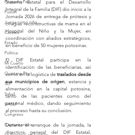
Pequeño País
Sistema Estatal para el Desarrollo 
Integral de la Familia (DIF) dio inicio a la 
Fusión
Jornada 2026 de entrega de prótesis y 
Juega como niña
cirugías reconstructivas de mama en el 
Hospital del Niño y la Mujer, en 
Catarsis
coordinación con aliados estratégicos, 
Estado
en beneficio de 50 mujeres potosinas.
Política
El DIF Estatal participa en la 
Mi Cuarto
identificación de las beneficiarias, así 
Quintana Roo
como en la logística de 
traslados
desde
sus
municipios
de
origen
, estancia y 
SLP
alimentación en la capital potosina, 
Salud
tanto de las pacientes como del 
personal médico, dando seguimiento 
UASLP
al proceso hasta su conclusión.
Congreso
Captura critica
Durante el arranque de la jornada, la 
directora general del DIF Estatal, 
Lo Personal es Jurídico