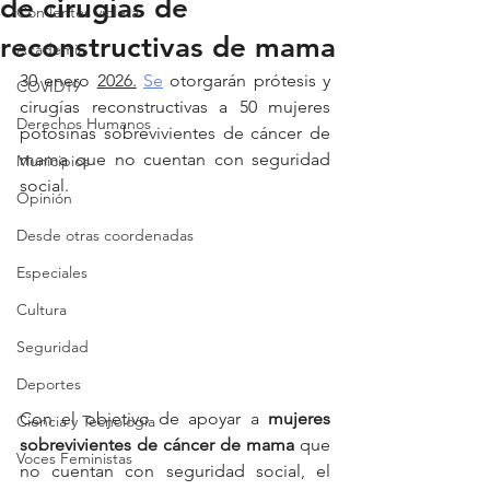
de cirugías de
Con lentes violeta
reconstructivas de mama
Academia
30 enero 
2026.
Se
 otorgarán prótesis y 
COVID19
cirugías reconstructivas a 50 mujeres 
Derechos Humanos
potosinas sobrevivientes de cáncer de 
mama que no cuentan con seguridad 
Municipios
social.
Opinión
Desde otras coordenadas
Especiales
Cultura
Seguridad
Deportes
Con el objetivo de apoyar a 
mujeres
Ciencia y Tecnología
sobrevivientes
de
cáncer
de
mama
 que 
Voces Feministas
no cuentan con seguridad social, el 