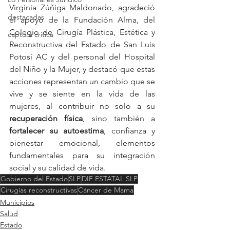
Virginia Zúñiga Maldonado, agradeció 
destacadas
el apoyo de la Fundación Alma, del 
Colegio de Cirugía Plástica, Estética y 
captura critica
Reconstructiva del Estado de San Luis 
Potosí AC y del personal del Hospital 
del Niño y la Mujer, y destacó que estas 
acciones representan un cambio que se 
vive y se siente en la vida de las 
mujeres, al contribuir no solo a su 
recuperación
física
, sino también a 
fortalecer
su
autoestima
, confianza y 
bienestar emocional, elementos 
fundamentales para su integración 
social y su calidad de vida.
Gobierno del Estado
SLP
DIF ESTATAL SLP
Cirugías reconstructivas
Cáncer de Mama
Municipios
Salud
Estado